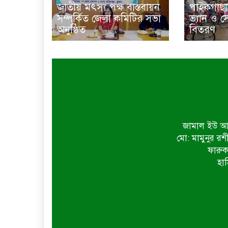
জাতীয় মৎস্য পক্ষ বাস্তবায়ন
পাইকগাছা
সম্পর্কিত জেলা কমিটির সভা
ভ্যান ও 
অনুষ্ঠিত
বিতরণ
জামাল ইউ আহ
মো: মামুনুর রশ
ফারুক
হাস