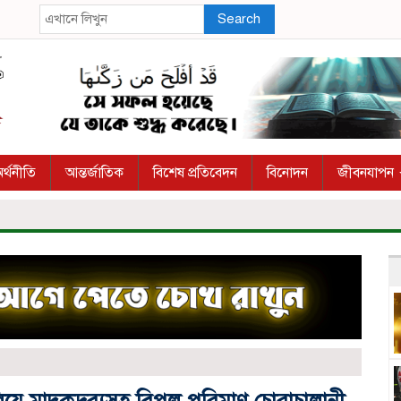
Search
র্থনীতি
আন্তর্জাতিক
বিশেষ প্রতিবেদন
বিনোদন
জীবনযাপন
য়ে মাদকদ্রব্যসহ বিপুল পরিমাণ চোরাচালানী