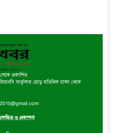
থেকে প্রকাশিত
 বি টয়েনবি সার্কুলার রোড় মতিঝিল ঢাকা থেকে
or2010@gmail.com
লচ্চিত্র ও প্রকাশনা