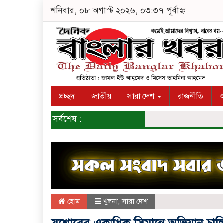
শনিবার, ০৮ অগাস্ট ২০২৬, ০৩:৩৭ পূর্বাহ্ন
প্রচ্ছদ
জাতীয়
সারা দেশ
রাজনীতি
অ
সর্বশেষ :
হোম
খুলনা
,
সারা দেশ
যশোরের একাধিক সিমান্তে অভিযান চালি