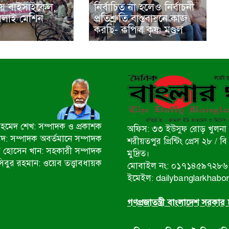
য় বাইসাইকেল,
নির্বাচিত না হলেও নির্বাচনী
সেলাই মেশিন
প্রতিশ্রুতি বাস্তবায়নে কাজ
করছি- কপিল কৃষ্ণ মণ্ডল
মেদ শেখ: সম্পাদক ও প্রকাশক
অফিস: ৩৩ ইউসুফ রোড় খুলনা 
ীদ: সম্পাদক অবর্তমানে সম্পাদক
শরীয়তপুর প্রিন্টিং প্রেস ২৮ /
 হোসেন খান: সহকারী সম্পাদক
মুদ্রিত।
িবুর রহমান: ওয়েব তত্ত্বাবধায়ক
মোবাইল নং: ০১৭১৪৫৯৭২৮৬
ইমেইল: dailybanglarkhab
গণপ্রজাতন্ত্রী বাংলাদেশ সরকার চ