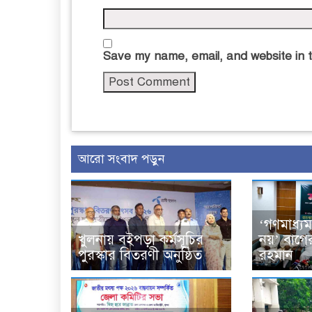
Save my name, email, and website in t
আরো সংবাদ পড়ুন
‘গণমাধ্যম
খুলনায় বইপড়া কর্মসূচির
নয়’ বাগে
পুরস্কার বিতরণী অনুষ্ঠিত
রহমান