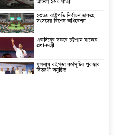
আটকা ২৬০ যাত্রী
২৩তম রাষ্ট্রপতি নির্বাচন,ডাকছে
সংসদের বিশেষ অধিবেশন
একদিনের সফরে চট্টগ্রাম যাচ্ছেন
প্রধানমন্ত্রী
খুলনায় বইপড়া কর্মসূচির পুরস্কার
বিতরণী অনুষ্ঠিত
‘গণমাধ্যম এখনো স্বাধীন নয়’
বাগেরহাটে ডা. শফিকুর রহমান
চিতলমারীতে বিদ্যালয় পরিচালনা
পর্ষদের অভিষেক অনুষ্ঠান