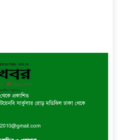
থেকে প্রকাশিত
 বি টয়েনবি সার্কুলার রোড় মতিঝিল ঢাকা থেকে
or2010@gmail.com