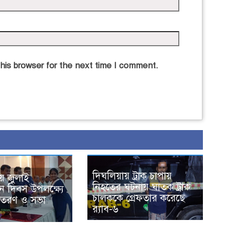
his browser for the next time I comment.
দিঘলিয়ায় ট্রাক চাপায়
য় জুলাই
নিহতের ঘটনায় ঘাতক ট্রাক
ান দিবস উপলক্ষ্যে
চালককে গ্রেফতার করেছে
বিতরণ ও সভা
র‍্যাব-৬