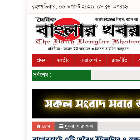
বৃহস্পতিবার, ০৬ অগাস্ট ২০২৬, ০৯:৫৪ অপরাহ্ন
প্রচ্ছদ
জাতীয়
সারা দেশ
রাজনীতি
অ
সর্বশেষ :
হোম
খুলনা
,
সারা দেশ
বাগেরহাটে ৭টি অবৈধ ইটভাটার ৪ লক্