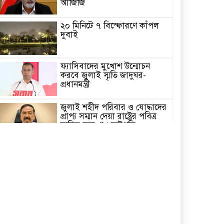
আজিজি
২০ মিনিটে ৭ বিস্ফোরণে কাঁপল
দুবাই
ফ্যাসিবাদের মুখোশ উন্মোচন
করবে জুলাই স্মৃতি জাদুঘর-
প্রধানমন্ত্রী
জুলাই শহীদ পরিবার ও যোদ্ধাদের
প্রাপ্য সম্মান দেয়া রাষ্ট্রের পবিত্র
দায়িত্ব-ভারপ্রাপ্ত রাষ্ট্রপতি
৫ আগস্ট স্বাধীনতাপ্রিয় মানুষের
বিজয়ের দিন-প্রধানমন্ত্রী
পাইকগাছায় জুলাই গণঅভ্যুত্থান
দিবস পালিত