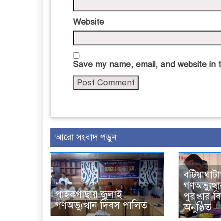
Website
Save my name, email, and website in t
আরো সংবাদ পড়ুন
বটিয়াঘাটা
গণঅভ্যুত্থ
পাইকগাছায় জুলাই
পুরস্কার 
গণঅভ্যুত্থান দিবস পালিত
অনুষ্ঠিত