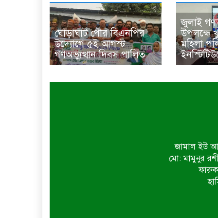
জুলাই গণঅ
ঘোড়াঘাট পৌর বিএনপির
উপলক্ষে 
উদ্যোগে ৫ই আগস্ট
মহিলা পল
গণঅভ্যুত্থান দিবস পালিত
ইনস্টিটিউট
জামাল ইউ আহ
মো: মামুনুর রশ
ফারুক
হাস