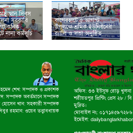
ভ্যুত্থান দিবস
খুলনা সরকারি
বাগেরহাটে ৫ আগস্ট
িটেকনিক
উপলক্ষে শ্রমিক ইউনিয়নের
ে নানা কর্মসূচি
র‌্যালি ও সভা অনুষ্ঠিত
মেদ শেখ: সম্পাদক ও প্রকাশক
অফিস: ৩৩ ইউসুফ রোড় খুলনা 
ীদ: সম্পাদক অবর্তমানে সম্পাদক
শরীয়তপুর প্রিন্টিং প্রেস ২৮ /
 হোসেন খান: সহকারী সম্পাদক
মুদ্রিত।
িবুর রহমান: ওয়েব তত্ত্বাবধায়ক
মোবাইল নং: ০১৭১৪৫৯৭২৮৬
ইমেইল: dailybanglarkhab