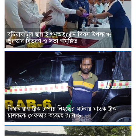
বটিয়াঘাটায় জুলাই গণঅভ্যুত্থান দিবস উপলক্ষ্যে
পুরস্কার বিতরণ ও সভা অনুষ্ঠিত
দিঘলিয়ায় ট্রাক চাপায় নিহতের ঘটনায় ঘাতক ট্রাক
চালককে গ্রেফতার করেছে র‍্যাব-৬