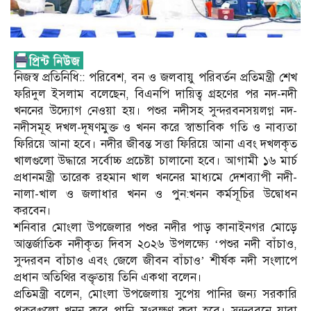
নিজস্ব প্রতিনিধি:: পরিবেশ, বন ও জলবায়ু পরিবর্তন প্রতিমন্ত্রী শেখ
ফরিদুল ইসলাম বলেছেন, বিএনপি দায়িত্ব গ্রহণের পর নদ-নদী
খননের উদ্যোগ নেওয়া হয়। পশুর নদীসহ সুন্দরবনসয়লগ্ন নদ-
নদীসমূহ দখল-দূষণমুক্ত ও খনন করে স্বাভাবিক গতি ও নাব্যতা
ফিরিয়ে আনা হবে। নদীর জীবন্ত সত্তা ফিরিয়ে আনা এবং দখলকৃত
খালগুলো উদ্ধারে সর্বোচ্চ প্রচেষ্টা চালানো হবে। আগামী ১৬ মার্চ
প্রধানমন্ত্রী তারেক রহমান খাল খননের মাধ্যমে দেশব্যাপী নদী-
নালা-খাল ও জলাধার খনন ও পুন:খনন কর্মসূচির উদ্বোধন
করবেন।
শনিবার মোংলা উপজেলার পশুর নদীর পাড় কানাইনগর মোড়ে
আন্তর্জাতিক নদীকৃত্য দিবস ২০২৬ উপলক্ষ্যে ‘পশুর নদী বাঁচাও,
সুন্দরবন বাঁচাও এবং জেলে জীবন বাঁচাও’ শীর্ষক নদী সংলাপে
প্রধান অতিথির বক্তৃতায় তিনি একথা বলেন।
প্রতিমন্ত্রী বলেন, মোংলা উপজেলায় সুপেয় পানির জন্য সরকারি
পুকুরগুলো খনন করে পানি সংরক্ষণ করা হবে। সুন্দরবনে যারা