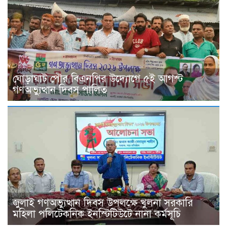
ঘোড়াঘাট পৌর বিএনপির উদ্যোগে ৫ই আগস্ট
গণঅভ্যুত্থান দিবস পালিত
জুলাই গণঅভ্যুত্থান দিবস উপলক্ষে খুলনা সরকারি
মহিলা পলিটেকনিক ইনস্টিটিউটে নানা কর্মসূচি