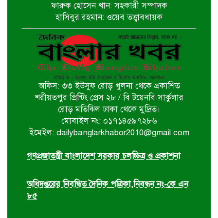
পাইকগাছায় জুলাই গণঅভ্যুত্থান দিবস
ফারুক হোসেন খান: সহকারী সম্পাদক
পালিত
হাসিবুর রহমান: ওয়েব তত্ত্বাবধায়ক
বটিয়াঘাটায় জুলাই গণঅভ্যুত্থান দিবস
উপলক্ষ্যে পুরস্কার বিতরণ ও সভা অনুষ্ঠিত
অফিস: ৩৩ ইউসুফ রোড় খুলনা থেকে প্রকাশিত
দিঘলিয়ায় ট্রাক চাপায় নিহতের ঘটনায়
শরীয়তপুর প্রিন্টিং প্রেস ২৮ / বি টয়েনবি সার্কুলার
ঘাতক ট্রাক চালককে গ্রেফতার করেছে
রোড় মতিঝিল ঢাকা থেকে মুদ্রিত।
র‍্যাব-৬
মোবাইল নং: ০১৭১৪৫৯৭২৮৬
ইমেইল: dailybanglarkhabor2010@gmail.com
ঘোড়াঘাট পৌর বিএনপির উদ্যোগে ৫ই
আগস্ট গণঅভ্যুত্থান দিবস পালিত
গণপ্রজাতন্ত্রী বাংলাদেশ সরকার চলচ্চিত্র ও প্রকাশনা
অধিদপ্তরের নিবন্ধিত দৈনিক পত্রিকা,নিবন্ধন নং-কে এন
৮৫