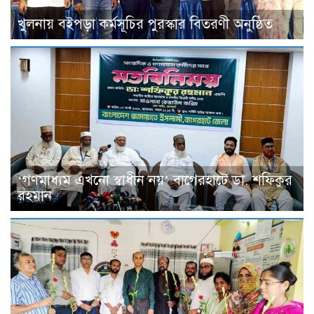
খুলনায় বইপড়া কর্মসূচির পুরস্কার বিতরণী অনুষ্ঠিত
‘গণমাধ্যম এখনো স্বাধীন নয়’ বাগেরহাটে ডা. শফিকুর
রহমান