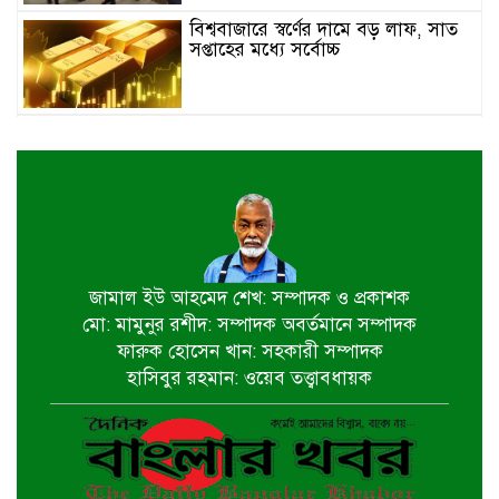
বিশ্ববাজারে স্বর্ণের দামে বড় লাফ, সাত
সপ্তাহের মধ্যে সর্বোচ্চ
ইতালিতে বাংলাদেশ বিমানের ফ্লাইট
বিকল: ৭ ঘণ্টা ধরে বিমানে আটকা ২৬০
যাত্রী
২৩তম রাষ্ট্রপতি নির্বাচন,ডাকছে সংসদের
বিশেষ অধিবেশন
জামাল ইউ আহমেদ শেখ: সম্পাদক ও প্রকাশক
মো: মামুনুর রশীদ: সম্পাদক অবর্তমানে সম্পাদক
একদিনের সফরে চট্টগ্রাম যাচ্ছেন
ফারুক হোসেন খান: সহকারী সম্পাদক
প্রধানমন্ত্রী
হাসিবুর রহমান: ওয়েব তত্ত্বাবধায়ক
খুলনায় বইপড়া কর্মসূচির পুরস্কার
বিতরণী অনুষ্ঠিত