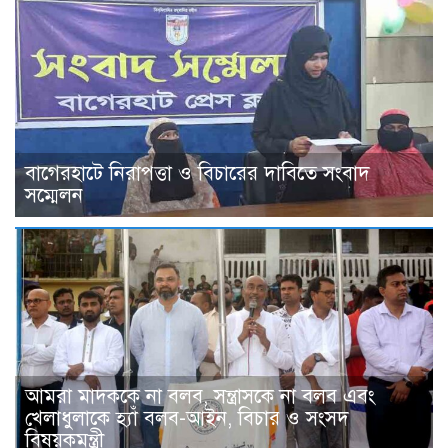
বাগেরহাটে নিরাপত্তা ও বিচারের দাবিতে সংবাদ
সম্মেলন
আমরা মাদককে না বলব, সন্ত্রাসকে না বলব এবং
খেলাধুলাকে হ্যাঁ বলব-আইন, বিচার ও সংসদ
বিষয়কমন্ত্রী