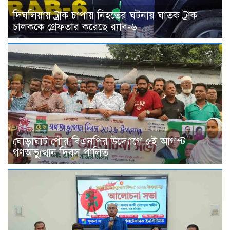
দিঘলিয়ায় ট্রাক চাপায় নিহতের ঘটনায় ঘাতক ট্রাক
চালককে গ্রেফতার করেছে র‍্যাব-৬
ঘোড়াঘাট পৌর বিএনপির উদ্যোগে ৫ই আগস্ট
গণঅভ্যুত্থান দিবস পালিত