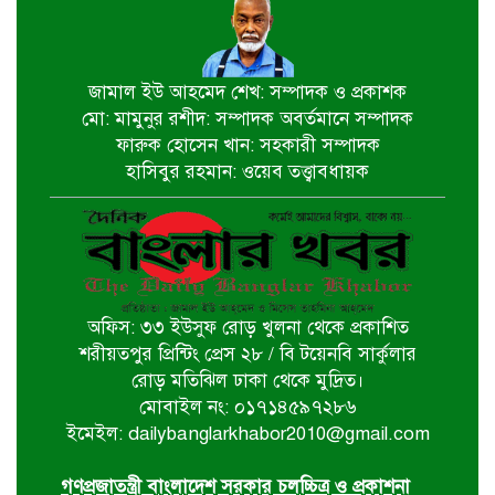
৫ আগস্ট স্বাধীনতাপ্রিয় মানুষের বিজয়ের
দিন-প্রধানমন্ত্রী
জামাল ইউ আহমেদ শেখ: সম্পাদক ও প্রকাশক
মো: মামুনুর রশীদ: সম্পাদক অবর্তমানে সম্পাদক
পাইকগাছায় জুলাই গণঅভ্যুত্থান দিবস
ফারুক হোসেন খান: সহকারী সম্পাদক
পালিত
হাসিবুর রহমান: ওয়েব তত্ত্বাবধায়ক
বটিয়াঘাটায় জুলাই গণঅভ্যুত্থান দিবস
উপলক্ষ্যে পুরস্কার বিতরণ ও সভা অনুষ্ঠিত
অফিস: ৩৩ ইউসুফ রোড় খুলনা থেকে প্রকাশিত
দিঘলিয়ায় ট্রাক চাপায় নিহতের ঘটনায়
শরীয়তপুর প্রিন্টিং প্রেস ২৮ / বি টয়েনবি সার্কুলার
ঘাতক ট্রাক চালককে গ্রেফতার করেছে
রোড় মতিঝিল ঢাকা থেকে মুদ্রিত।
র‍্যাব-৬
মোবাইল নং: ০১৭১৪৫৯৭২৮৬
ইমেইল: dailybanglarkhabor2010@gmail.com
ঘোড়াঘাট পৌর বিএনপির উদ্যোগে ৫ই
আগস্ট গণঅভ্যুত্থান দিবস পালিত
গণপ্রজাতন্ত্রী বাংলাদেশ সরকার চলচ্চিত্র ও প্রকাশনা