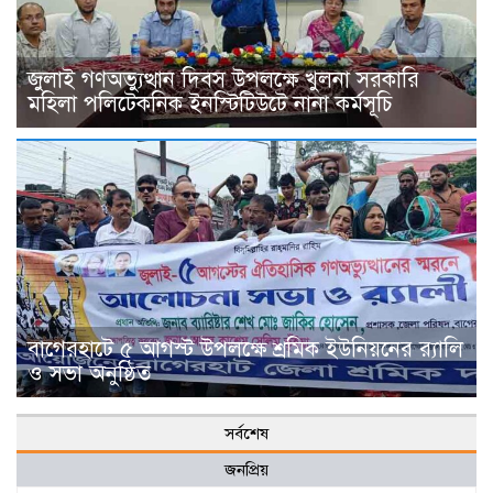
জুলাই গণঅভ্যুত্থান দিবস উপলক্ষে খুলনা সরকারি
মহিলা পলিটেকনিক ইনস্টিটিউটে নানা কর্মসূচি
বাগেরহাটে ৫ আগস্ট উপলক্ষে শ্রমিক ইউনিয়নের র‌্যালি
ও সভা অনুষ্ঠিত
সর্বশেষ
জনপ্রিয়