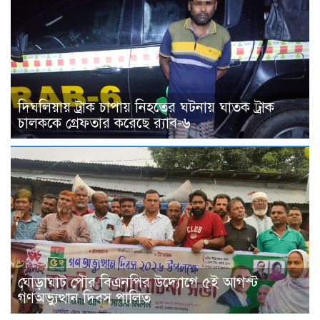
দিঘলিয়ায় ট্রাক চাপায় নিহতের ঘটনায় ঘাতক ট্রাক
চালককে গ্রেফতার করেছে র‍্যাব-৬
ঘোড়াঘাট পৌর বিএনপির উদ্যোগে ৫ই আগস্ট
গণঅভ্যুত্থান দিবস পালিত