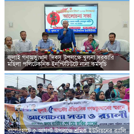
জুলাই গণঅভ্যুত্থান দিবস উপলক্ষে খুলনা সরকারি
মহিলা পলিটেকনিক ইনস্টিটিউটে নানা কর্মসূচি
বাগেরহাটে ৫ আগস্ট উপলক্ষে শ্রমিক ইউনিয়নের র‌্যালি