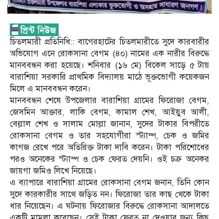
চিতলমারী প্রতিনিধি:: বাগেরহাটের চিতলমারীতে সুদে কারবারীর
অভিযোগ এনে রোকসানা বেগম (৪০) নামের এক নারীর বিরুদ্ধে
মানববন্ধন করা হয়েছে। শনিবার (১৬ মে) বিকেল সাড়ে ৫ টায়
বারাশিয়া সরকারি প্রাথমিক বিদ্যালয় মাঠে ভূক্তভোগী কয়েকজন
মিলে এ মানববন্ধন করেন।
মানববন্ধন শেষে উপজেলার বারাশিয়া গ্রামের ফিরোজা বেগম,
জেসমিন আক্তার, লাকি বেগম, কামাল শেখ, আইয়ুব আলী,
বেল্লাল শেখ ও সালাম মোল্লা জানান, সুদের টাকার বিপরীতে
রোকসানা বেগম ও তার সহযোগীরা স্ট্যাম্প, চেক ও জমির
কাগজ রেখে পরে অতিরিক্ত টাকা দাবি করেন। টাকা পরিশোধের
পরও অনেকের স্ট্যাম্প ও চেক ফেরত দেয়নি। ওই চক্র অনেকর
জায়গা জমিও লিখে নিয়েছে।
এ ব্যাপারে বারাশিয়া গ্রামের রোকসানা বেগম জনান, তিনি কোন
সুদে কারকারীর সাথে জড়িত নন। ফিরোজা তার কাছ থেকে টাকা
ধার নিয়েছেন। এ ঘটনায় ফিরোজার বিরুদ্ধে রোকসানা আদালতে
একটি মামলা করেছেন। সেই টাকা ফেরত না দেওয়ার জন্য কিছু