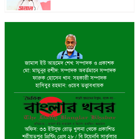
জুলাই শহীদ পরিবার ও যোদ্ধাদের প্রাপ্য
সম্মান দেয়া রাষ্ট্রের পবিত্র দায়িত্ব-ভারপ্রাপ্ত
রাষ্ট্রপতি
৫ আগস্ট স্বাধীনতাপ্রিয় মানুষের বিজয়ের
দিন-প্রধানমন্ত্রী
জামাল ইউ আহমেদ শেখ: সম্পাদক ও প্রকাশক
মো: মামুনুর রশীদ: সম্পাদক অবর্তমানে সম্পাদক
পাইকগাছায় জুলাই গণঅভ্যুত্থান দিবস
ফারুক হোসেন খান: সহকারী সম্পাদক
পালিত
হাসিবুর রহমান: ওয়েব তত্ত্বাবধায়ক
বটিয়াঘাটায় জুলাই গণঅভ্যুত্থান দিবস
উপলক্ষ্যে পুরস্কার বিতরণ ও সভা অনুষ্ঠিত
অফিস: ৩৩ ইউসুফ রোড় খুলনা থেকে প্রকাশিত
দিঘলিয়ায় ট্রাক চাপায় নিহতের ঘটনায়
শরীয়তপুর প্রিন্টিং প্রেস ২৮ / বি টয়েনবি সার্কুলার