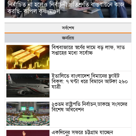
নির্বাচিত না হলেও নির্বাচনী প্রতিশ্রুতি বাস্তবায়নে কাজ
করছি- কপিল কৃষ্ণ মণ্ডল
সর্বশেষ
জনপ্রিয়
বিশ্ববাজারে স্বর্ণের দামে বড় লাফ, সাত
সপ্তাহের মধ্যে সর্বোচ্চ
ইতালিতে বাংলাদেশ বিমানের ফ্লাইট
বিকল: ৭ ঘণ্টা ধরে বিমানে আটকা ২৬০
যাত্রী
২৩তম রাষ্ট্রপতি নির্বাচন,ডাকছে সংসদের
বিশেষ অধিবেশন
একদিনের সফরে চট্টগ্রাম যাচ্ছেন