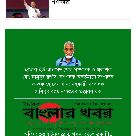
প্রধানমন্ত্রী
খুলনায় বইপড়া কর্মসূচির পুরস্কার
বিতরণী অনুষ্ঠিত
‘গণমাধ্যম এখনো স্বাধীন নয়’
বাগেরহাটে ডা. শফিকুর রহমান
জামাল ইউ আহমেদ শেখ: সম্পাদক ও প্রকাশক
মো: মামুনুর রশীদ: সম্পাদক অবর্তমানে সম্পাদক
চিতলমারীতে বিদ্যালয় পরিচালনা
ফারুক হোসেন খান: সহকারী সম্পাদক
পর্ষদের অভিষেক অনুষ্ঠান
হাসিবুর রহমান: ওয়েব তত্ত্বাবধায়ক
বিশ্বকাপ বাণিজ্যিক স্বত্ব বিতর্কে ক্ষমা
চাইল ফিফা
অফিস: ৩৩ ইউসুফ রোড় খুলনা থেকে প্রকাশিত