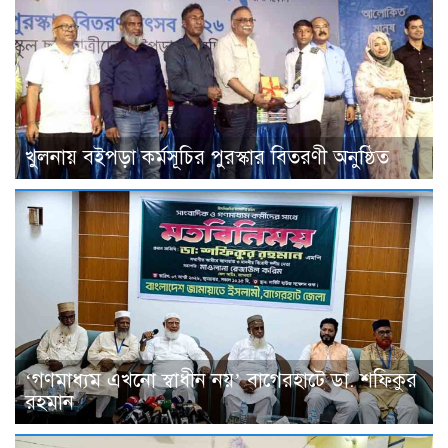
খুলনায় বইপড়া কর্মসূচির পুরস্কার বিতরণী অনুষ্ঠিত
‘গণমাধ্যম এখনো স্বাধীন নয়’ বাগেরহাটে ডা. শফিকুর
রহমান