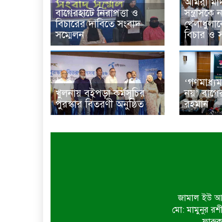
আমরা মা
বাগেরহাটে নিরাপত্তা ও
সন্ত্রাসক
বিচারের দাবিতে সংবাদ
খেলাধুলাক
সম্মেলন
বিচার ও স
‘গণমাধ্যম
খুলনায় বইপড়া কর্মসূচির
নয়’ বাগে
পুরস্কার বিতরণী অনুষ্ঠিত
রহমান
জামাল ইউ আহ
মো: মামুনুর রশ
ফারুক