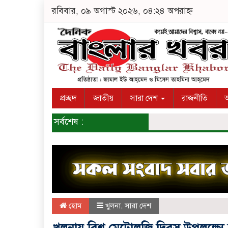
রবিবার, ০৯ অগাস্ট ২০২৬, ০৪:২৪ অপরাহ্ন
প্রচ্ছদ
জাতীয়
সারা দেশ
রাজনীতি
অ
সর্বশেষ :
হোম
খুলনা
,
সারা দেশ
খুলনায় বিশ্ব মেট্রোলজি দিবস উপলক্ষ্যে 