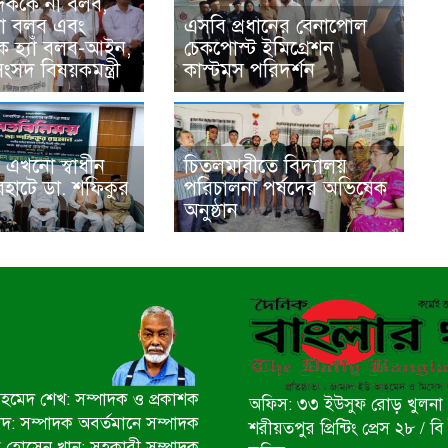
দককে না বলব,
ে না বলব এবং
এসবি প্রধানের বেনাপোল
ে হ্যাঁ বলব-আইন,
চেকপোস্ট ইমিগ্রেশন
ংসদ বিষয়কমন্ত্রী
কাস্টমস পরিদর্শন
 এখনো স্বাধীন
চিতলমারীতে বিদ্যালয়
রহাটে ডা. শফিকুর
পরিচালনা পর্ষদের অভিষেক
অনুষ্ঠান
মেদ শেখ: সম্পাদক ও প্রকাশক
অফিস: ৩৩ ইউসুফ রোড় খুলনা 
ীদ: সম্পাদক অবর্তমানে সম্পাদক
শরীয়তপুর প্রিন্টিং প্রেস ২৮ /
 হোসেন খান: সহকারী সম্পাদক