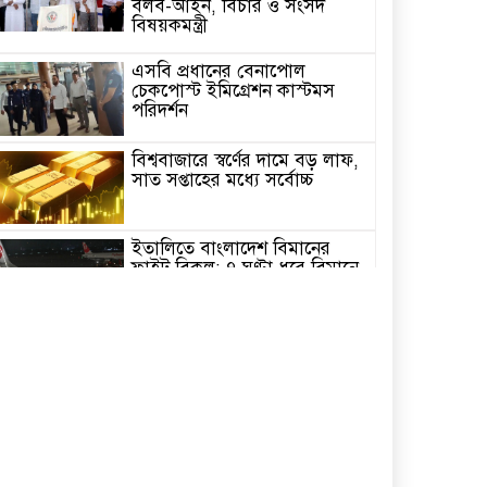
বলব-আইন, বিচার ও সংসদ
বিষয়কমন্ত্রী
এসবি প্রধানের বেনাপোল
চেকপোস্ট ইমিগ্রেশন কাস্টমস
পরিদর্শন
বিশ্ববাজারে স্বর্ণের দামে বড় লাফ,
সাত সপ্তাহের মধ্যে সর্বোচ্চ
ইতালিতে বাংলাদেশ বিমানের
ফ্লাইট বিকল: ৭ ঘণ্টা ধরে বিমানে
আটকা ২৬০ যাত্রী
২৩তম রাষ্ট্রপতি নির্বাচন,ডাকছে
সংসদের বিশেষ অধিবেশন
একদিনের সফরে চট্টগ্রাম যাচ্ছেন
প্রধানমন্ত্রী