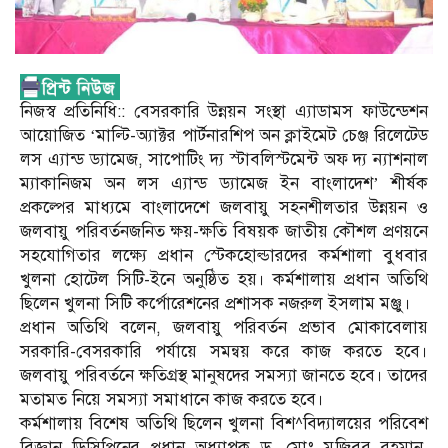
নিজস্ব প্রতিনিধি:: বেসরকারি উন্নয়ন সংস্থা এ্যাডামস ফাউন্ডেশন
আয়োজিত ‘মাল্টি-অ্যাক্টর পার্টনারশিপ অন ক্লাইমেট চেঞ্জ রিলেটেড
লস এ্যান্ড ড্যামেজ, সাপোটিং দ্য স্টাবলিস্টমেন্ট অফ দ্য ন্যাশনাল
ম্যাকানিজম অন লস এ্যান্ড ড্যামেজ ইন বাংলাদেশ’ শীর্ষক
প্রকল্পের মাধ্যমে বাংলাদেশে জলবায়ু সহনশীলতার উন্নয়ন ও
জলবায়ু পরিবর্তনজনিত ক্ষয়-ক্ষতি বিষয়ক জাতীয় কৌশল প্রণয়নে
সহযোগিতার লক্ষ্যে প্রধান স্টেকহোল্ডারদের কর্মশালা বুধবার
খুলনা হোটেল সিটি-ইনে অনুষ্ঠিত হয়। কর্মশালায় প্রধান অতিথি
ছিলেন খুলনা সিটি কর্পোরেশনের প্রশাসক নজরুল ইসলাম মঞ্জু।
প্রধান অতিথি বলেন, জলবায়ু পরিবর্তন প্রভাব মোকাবেলায়
সরকারি-বেসরকারি পর্যায়ে সমন্বয় করে কাজ করতে হবে।
জলবায়ু পরিবর্তনে ক্ষতিগ্রস্থ মানুষদের সমস্যা জানতে হবে। তাদের
মতামত নিয়ে সমস্যা সমাধানে কাজ করতে হবে।
কর্মশালায় বিশেষ অতিথি ছিলেন খুলনা বিশ^বিদ্যালয়ের পরিবেশ
বিজ্ঞান ডিসিপ্লিনের প্রধান অধ্যাপক ড. মোঃ মুজিবুর রহমান,