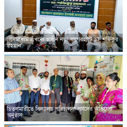
‘গণমাধ্যম এখনো স্বাধীন নয়’ বাগেরহাটে ডা. শফিকুর
রহমান
চিতলমারীতে বিদ্যালয় পরিচালনা পর্ষদের অভিষেক
অনুষ্ঠান