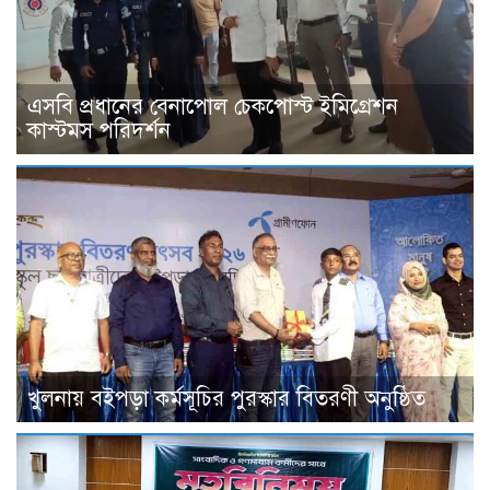
এসবি প্রধানের বেনাপোল চেকপোস্ট ইমিগ্রেশন
কাস্টমস পরিদর্শন
খুলনায় বইপড়া কর্মসূচির পুরস্কার বিতরণী অনুষ্ঠিত