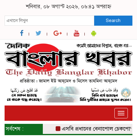
শনিবার, ০৮ অগাস্ট ২০২৬, ০৬:৪১ অপরাহ্ন
Search
Toggle
naviga
সর্বশেষ :
এসবি প্রধানের বেনাপোল চেকপোস্ট ইমিগ্র