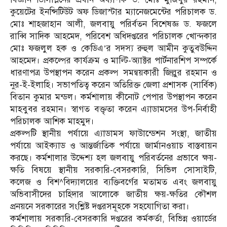
কুয়েটের ইনন্সিটিউট অফ ডিজাস্টার ম্যানেজমেন্টের পরিচালক ড.
মোঃ শাহজাহান আলী, জলবায়ু পরির্বতন বিশেষজ্ঞ ড. ফজলে
রাব্বি সাদিক আহমেদ, পরিবেশ অধিদপ্তরের পরিচালক খোন্দকার
মোঃ ফজলুল হক ও কেডিএ’র সদস্য রুহুল আমীন কুতুবউদ্দিন
আহমেদ। প্রকল্পের কার্যক্রম ও মাল্টি-অ্যাক্টর পার্টনারশিপ সম্পর্কে
ধারণাপত্র উপস্থাপন করেন প্রকল্প সমন্বয়কারী জিল্লুর রহমান ও
নুর-ই-ইলাহি। সভাপতিত্ব করেন অতিরিক্ত জেলা প্রশাসক (সার্বিক)
বিতান কুমার মন্ডল। কর্মশালায় কীনোট পেপার উপস্থাপন করেন
মাহবুবর রহমান। স্বাগত বক্তৃতা করেন এ্যাডামসের উপ-নির্বাহী
পরিচালক আশিক মাহমুদ।
প্রকল্পটি স্থানীয় পর্যায়ে এ্যাডামস ফাউান্ডেশন সংস্থা, জাতীয়
পর্যায়ে আইক্যাড ও আন্তর্জাতিক পর্যায়ে জার্মানওয়াচ বাস্তবায়ন
করছে। কর্মশালার উদ্দেশ্য হল জলবায়ু পরিবর্তনের প্রভাবে ক্ষয়-
ক্ষতি বিষয়ে স্থানীয় সরকারি-বেসরকারি, সিভিল সোসাইটি,
কলেজ ও বিশ^বিদ্যালয়ের ব্যক্তিবর্গের মতামত এবং জলবায়ু
অভিবাসীদের চাহিদার আলোকে জাতীয় ক্ষয়-ক্ষতির কৌশল
প্রনয়নে সরকারের সংশ্লিষ্ট দপ্তরসমূহকে সহযোগিতা করা।
কর্মশালায় সরকারি-বেসরকারি দপ্তরের কর্মকর্তা, বিভিন্ন ওয়ার্ডের