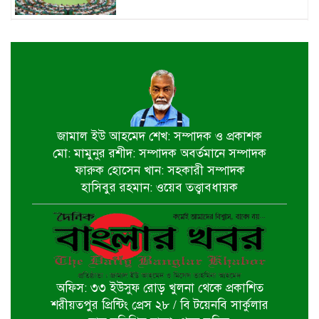
একদিনের সফরে চট্টগ্রাম যাচ্ছেন
প্রধানমন্ত্রী
খুলনায় বইপড়া কর্মসূচির পুরস্কার
বিতরণী অনুষ্ঠিত
জামাল ইউ আহমেদ শেখ: সম্পাদক ও প্রকাশক
মো: মামুনুর রশীদ: সম্পাদক অবর্তমানে সম্পাদক
‘গণমাধ্যম এখনো স্বাধীন নয়’
ফারুক হোসেন খান: সহকারী সম্পাদক
বাগেরহাটে ডা. শফিকুর রহমান
হাসিবুর রহমান: ওয়েব তত্ত্বাবধায়ক
চিতলমারীতে বিদ্যালয় পরিচালনা
পর্ষদের অভিষেক অনুষ্ঠান
অফিস: ৩৩ ইউসুফ রোড় খুলনা থেকে প্রকাশিত
বিশ্বকাপ বাণিজ্যিক স্বত্ব বিতর্কে ক্ষমা
শরীয়তপুর প্রিন্টিং প্রেস ২৮ / বি টয়েনবি সার্কুলার
চাইল ফিফা