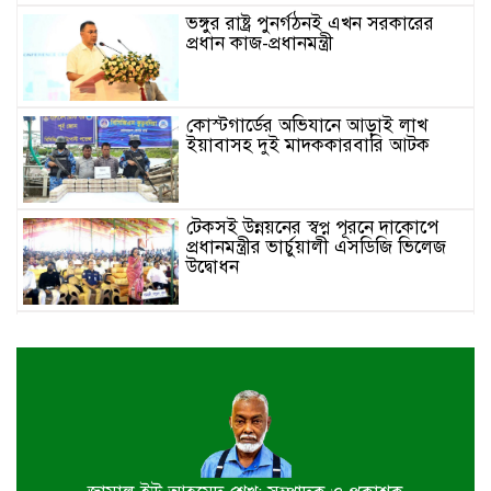
ভঙ্গুর রাষ্ট্র পুনর্গঠনই এখন সরকারের
প্রধান কাজ-প্রধানমন্ত্রী
কোস্টগার্ডের অভিযানে আড়াই লাখ
ইয়াবাসহ দুই মাদককারবারি আটক
টেকসই উন্নয়নের স্বপ্ন পূরনে দাকোপে
প্রধানমন্ত্রীর ভার্চুয়ালী এসডিজি ভিলেজ
উদ্বোধন
শার্শার লক্ষনপুরে বিভিন্ন সামাজিক, ধর্মীয়
প্রতিষ্ঠান ও স্কুল কলেজে ফলজ বৃক্ষের
চারা প্রদান
চার দিন পর গাজার ধ্বংসস্তূপ থেকে
উদ্ধার ১৯ মরদেহ