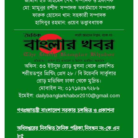
জামাল ইউ আহমেদ শেখ: সম্পাদক ও প্রকাশক
মো: মামুনুর রশীদ: সম্পাদক অবর্তমানে সম্পাদক
ফারুক হোসেন খান: সহকারী সম্পাদক
হরমুজ প্রণালি খুলতে জটিল শর্ত ইরানের
হাসিবুর রহমান: ওয়েব তত্ত্বাবধায়ক
মির্জা ফখরুলই হচ্ছেন পরবর্তী রাষ্ট্রপতি
অফিস: ৩৩ ইউসুফ রোড় খুলনা থেকে প্রকাশিত
একগুচ্ছ উন্নয়ন প্রকল্প ও পুনর্বাসন
শরীয়তপুর প্রিন্টিং প্রেস ২৮ / বি টয়েনবি সার্কুলার
কার্যক্রম পরিদর্শন করলেন প্রধানমন্ত্রী
রোড় মতিঝিল ঢাকা থেকে মুদ্রিত।
মোবাইল নং: ০১৭১৪৫৯৭২৮৬
ইমেইল: dailybanglarkhabor2010@gmail.com
বিএনপি নেতাকর্মীদের বিক্ষোভ, ইউএনও
ও সমাজসেবা কর্মকর্তার অপসারণ দাবি
গণপ্রজাতন্ত্রী বাংলাদেশ সরকার চলচ্চিত্র ও প্রকাশনা
অধিদপ্তরের নিবন্ধিত দৈনিক পত্রিকা,নিবন্ধন নং-কে এন
৮৫