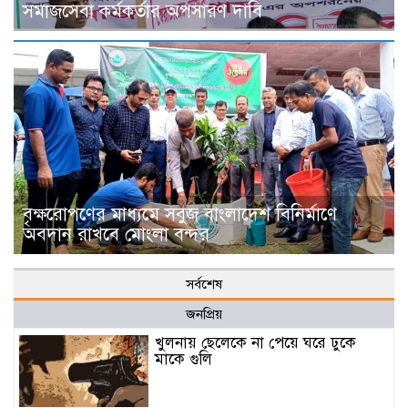
সমাজসেবা কর্মকর্তার অপসারণ দাবি
বৃক্ষরোপণের মাধ্যমে সবুজ বাংলাদেশ বিনির্মাণে
অবদান রাখবে মোংলা বন্দর
সর্বশেষ
জনপ্রিয়
খুলনায় ছেলেকে না পেয়ে ঘরে ঢুকে
মাকে গুলি