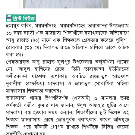
হুমায়ুন কবির, ময়মনসিংহ:: ময়মনসিংহের তারাকান্দা উপজেলায়
১০ বছর বয়সী এক মাদরাসা শিক্ষার্থীকে বলাৎকারের অভিযোগে
আবু রাহাত (২২) নামে এক শিক্ষককে গ্রেফতার করেছে পুলিশ।
রোববার (৩১ মে) দিবাগত রাতে অভিযান চালিয়ে তাকে আটক
করা হয়।
গ্রেফতারকৃত আবু রাহাত ফুলপুর উপজেলার অর্জুনখিলা গ্রামের
মো. আবুল হাশিমের ছেলে। তিনি তারাকান্দা ইউনিয়নের
ধলীরকান্দা মাঠখলা এলাকায় অবস্থিত রওজাতুল আতফাল
নূরানীয়া হাফেজিয়া মাদরাসা ও জান্নাতুল মোবাশ্বিরা মহিলা
মাদরাসায় শিক্ষকতা করতেন।
তারাকান্দা থানার উপপরিদর্শক (এসআই) ও মামলার তদন্ত
কর্মকর্তা সজীব কুমার দাস জানান, ঈদুল আজহার ছুটির আগে
মাদরাসা বন্ধ হওয়ার সময় অন্যান্য শিক্ষার্থীদের ছুটি দিলেও ওই
শিশুকে মাদরাসায় রেখে জোরপূর্বক বলাৎকার করেন অভিযুক্ত
শিক্ষক। পরে ঘটনাটি গোপন রাখতে শিশুটিকে বিভিন্ন ধরনের
ভয়ভীতি দেখানো হয়।