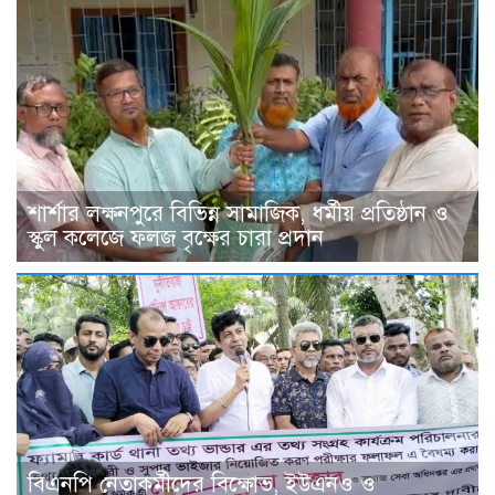
শার্শার লক্ষনপুরে বিভিন্ন সামাজিক, ধর্মীয় প্রতিষ্ঠান ও
স্কুল কলেজে ফলজ বৃক্ষের চারা প্রদান
বিএনপি নেতাকর্মীদের বিক্ষোভ, ইউএনও ও