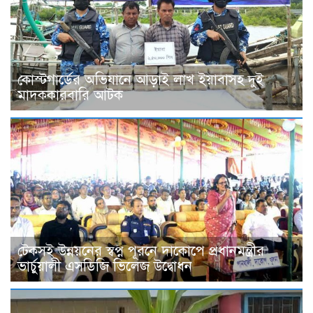
কোস্টগার্ডের অভিযানে আড়াই লাখ ইয়াবাসহ দুই
মাদককারবারি আটক
টেকসই উন্নয়নের স্বপ্ন পূরনে দাকোপে প্রধানমন্ত্রীর
ভার্চুয়ালী এসডিজি ভিলেজ উদ্বোধন