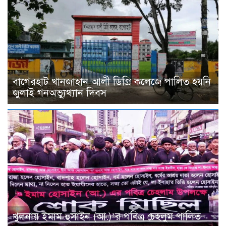
বাগেরহাট খানজাহান আলী ডিগ্রি কলেজে পালিত হয়নি
জুলাই গনঅভ্যুথ্যান দিবস
খুলনায় ইমাম হুসাইন (আ.)’র পবিত্র চেহলুম পালিত