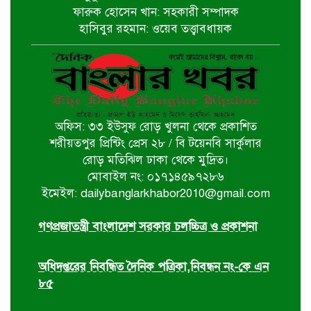
নির্বাচিত না হলেও নির্বাচনী প্রতিশ্রুতি
ফারুক হোসেন খান: সহকারী সম্পাদক
বাস্তবায়নে কাজ করছি- কপিল কৃষ্ণ মণ্ডল
হাসিবুর রহমান: ওয়েব তত্ত্বাবধায়ক
বাগেরহাট খানজাহান আলী ডিগ্রি কলেজে
পালিত হয়নি জুলাই গনঅভ্যুথ্যান দিবস
অফিস: ৩৩ ইউসুফ রোড় খুলনা থেকে প্রকাশিত
খুলনায় ইমাম হুসাইন (আ.)’র পবিত্র
শরীয়তপুর প্রিন্টিং প্রেস ২৮ / বি টয়েনবি সার্কুলার
চেহলুম পালিত
রোড় মতিঝিল ঢাকা থেকে মুদ্রিত।
মোবাইল নং: ০১৭১৪৫৯৭২৮৬
ইমেইল: dailybanglarkhabor2010@gmail.com
জুলাই সনদ ইস্যুতে সরকারের বিরুদ্ধে
প্রতারণার অভিযোগ
গণপ্রজাতন্ত্রী বাংলাদেশ সরকার চলচ্চিত্র ও প্রকাশনা
অধিদপ্তরের নিবন্ধিত দৈনিক পত্রিকা,নিবন্ধন নং-কে এন
৮৫