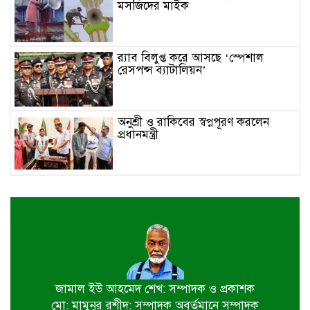
মসজিদের মাইক
র‌্যাব বিলুপ্ত করে আসছে ‘স্পেশাল
রেসপন্স ব্যাটালিয়ন’
অনুশ্রী ও রাকিবের স্বপ্নপূরণ করলেন
প্রধানমন্ত্রী
জাতীয় মৎস্য পক্ষ বাস্তবায়ন সম্পর্কিত
জেলা কমিটির সভা অনুষ্ঠিত
পাইকগাছায় বাইসাইকেল, ভ্যান ও
সেলাই মেশিন বিতরণ
জামাল ইউ আহমেদ শেখ: সম্পাদক ও প্রকাশক
মো: মামুনুর রশীদ: সম্পাদক অবর্তমানে সম্পাদক