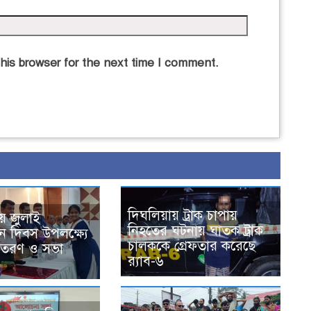
his browser for the next time I comment.
দিঘলিয়ায় ট্রাক চাপায়
য় জুলাই
নিহতের ঘটনায় ঘাতক ট্রাক
ান দিবস উপলক্ষ্যে
চালককে গ্রেফতার করেছে
বিতরণ ও সভা
র‍্যাব-৬