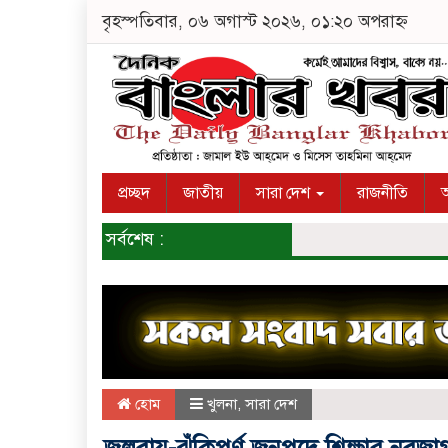
বৃহস্পতিবার, ০৬ অগাস্ট ২০২৬, ০১:২০ অপরাহ্ন
প্রচ্ছদ
জাতীয়
সারা দেশ
রাজনীতি
অ
সর্বশেষ :
হোম
খুলনা
,
সারা দেশ
জলবায়ু-ঝুঁকিপূর্ণ জনপদে শিক্ষার নবজা