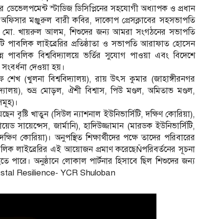
য়ের ডেভেলপমেন্ট স্টাডিজ ডিসিপ্লিনের সহযোগী অধ্যাপক ও প্রধান
অফিসার মঞ্জুরুল বারী কবির, দাকোপ প্রেসক্লাবের সহসভাপতি
 মো. খায়রুল আলম, শিশুদের জন্য আমরা সংগঠনের সভাপতি
িটি পাবলিক লাইব্রেরির প্রতিষ্ঠাতা ও সভাপতি আরাফাত হোসেন
ন্ন পাবলিক বিশ্ববিদ্যালয়ে ভর্তির সুযোগ পাওয়া এবং বিদেশে
কে সংবর্ধনা দেওয়া হয়।
িফ শেখ (খুলনা বিশ্ববিদ্যালয়), রায় উৎস কুমার (জাহাঙ্গীরনগর
্যালয়), শুভ্র মোড়ল, ঐশী বিশ্বাস, পিউ মণ্ডল, অমিতাভ মণ্ডল,
সমূহ)।
রয়েছেন বৃষ্টি খাতুন (সিউল ন্যাশনাল ইউনিভার্সিটি, দক্ষিণ কোরিয়া),
্লায়েড সায়েন্সেস, জার্মানি), হাদিউজ্জামান (মারডক ইউনিভার্সিটি,
দক্ষিণ কোরিয়া)। অনুপস্থিত শিক্ষার্থীদের পক্ষে তাদের পরিবারের
 পাবলিক লাইব্রেরির এই আয়োজন প্রমাণ করেছেÑপরিবর্তনের সূচনা
 পারে। অনুষ্ঠানে লোকাল পার্টনার হিসাবে ছিল শিশুদের জন্য
stal Resilience- YCR Shuloban