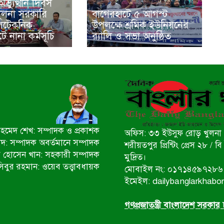
ভ্যুত্থান দিবস
খুলনা সরকারি
বাগেরহাটে ৫ আগস্ট
িটেকনিক
উপলক্ষে শ্রমিক ইউনিয়নের
ে নানা কর্মসূচি
র‌্যালি ও সভা অনুষ্ঠিত
মেদ শেখ: সম্পাদক ও প্রকাশক
অফিস: ৩৩ ইউসুফ রোড় খুলনা 
ীদ: সম্পাদক অবর্তমানে সম্পাদক
শরীয়তপুর প্রিন্টিং প্রেস ২৮ /
 হোসেন খান: সহকারী সম্পাদক
মুদ্রিত।
িবুর রহমান: ওয়েব তত্ত্বাবধায়ক
মোবাইল নং: ০১৭১৪৫৯৭২৮৬
ইমেইল: dailybanglarkhab
গণপ্রজাতন্ত্রী বাংলাদেশ সরকার চ