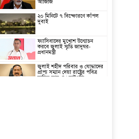
আজিজি
২০ মিনিটে ৭ বিস্ফোরণে কাঁপল
দুবাই
ফ্যাসিবাদের মুখোশ উন্মোচন
করবে জুলাই স্মৃতি জাদুঘর-
প্রধানমন্ত্রী
জুলাই শহীদ পরিবার ও যোদ্ধাদের
প্রাপ্য সম্মান দেয়া রাষ্ট্রের পবিত্র
দায়িত্ব-ভারপ্রাপ্ত রাষ্ট্রপতি
৫ আগস্ট স্বাধীনতাপ্রিয় মানুষের
বিজয়ের দিন-প্রধানমন্ত্রী
পাইকগাছায় জুলাই গণঅভ্যুত্থান
দিবস পালিত