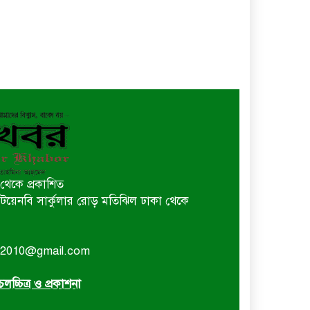
থেকে প্রকাশিত
 বি টয়েনবি সার্কুলার রোড় মতিঝিল ঢাকা থেকে
or2010@gmail.com
লচ্চিত্র ও প্রকাশনা