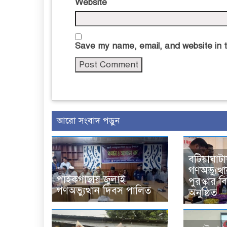
Website
Save my name, email, and website in t
আরো সংবাদ পড়ুন
বটিয়াঘাটা
গণঅভ্যুত্থ
পাইকগাছায় জুলাই
পুরস্কার 
গণঅভ্যুত্থান দিবস পালিত
অনুষ্ঠিত