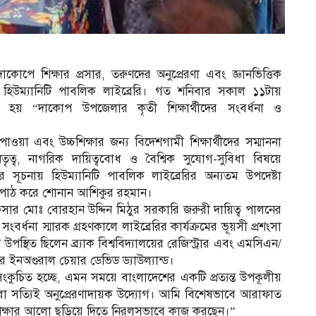
োপে শিক্ষার প্রসার, তরুণদের অনুপ্রেরণা এবং জ্ঞানভিত্তিক
 হিউম্যানিটি পাবলিক লাইব্রেরি। গত শনিবার সকাল ১১টায়
 হয় “দাকোপ উপজেলার কৃতী শিক্ষার্থীদের সংবর্ধনা ও
পাওয়া এবং উচ্চশিক্ষার জন্য বিদেশগামী শিক্ষার্থীদের সম্মাননা
, নেতৃত্ব, নাগরিক দায়িত্ববোধ ও বৈশ্বিক সুযোগ-সুবিধা বিষয়ে
র সূচনায় হিউম্যানিটি পাবলিক লাইব্রেরির অন্যতম উপদেষ্টা
তা পাঠ করে শোনান আশিকুর রহমান।
ফিসার মোঃ বোরহান উদ্দিন মিঠুর সরকারি জরুরী দায়িত্ব পালনের
বর্ধনা স্মারক গ্রহণকালে লাইব্রেরির কার্যক্রমের ভূয়সী প্রশংসা
পস্থিত ছিলেন ব্র্যাক বিশ্ববিদ্যালয়ের রেজিস্ট্রার এবং এমসিএন/
র ইনঅগুরাল চেয়ার ডেভিড ড্যাউল্যান্ড।
ম সংকুচিত হচ্ছে, এমন সময়ে বাংলাদেশের একটি প্রত্যন্ত উপকূলীয়
না করা সত্যিই অনুপ্রেরণাদায়ক উদ্যোগ। আমি বিশেষভাবে আরাফাত
শিক্ষার আলো ছড়িয়ে দিতে নিরলসভাবে কাজ করছেন।”