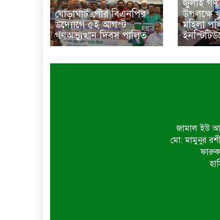
জুলাই গণঅ
ঘোড়াঘাট পৌর বিএনপির
উপলক্ষে 
উদ্যোগে ৫ই আগস্ট
মহিলা পল
গণঅভ্যুত্থান দিবস পালিত
ইনস্টিটিউট
জামাল ইউ আহ
মো: মামুনুর রশ
ফারুক
হাস