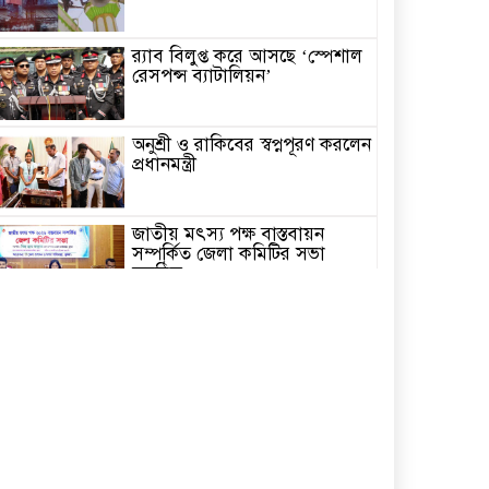
র‌্যাব বিলুপ্ত করে আসছে ‘স্পেশাল
রেসপন্স ব্যাটালিয়ন’
অনুশ্রী ও রাকিবের স্বপ্নপূরণ করলেন
প্রধানমন্ত্রী
জাতীয় মৎস্য পক্ষ বাস্তবায়ন
সম্পর্কিত জেলা কমিটির সভা
অনুষ্ঠিত
পাইকগাছায় বাইসাইকেল, ভ্যান ও
সেলাই মেশিন বিতরণ
নির্বাচিত না হলেও নির্বাচনী
প্রতিশ্রুতি বাস্তবায়নে কাজ করছি-
কপিল কৃষ্ণ মণ্ডল