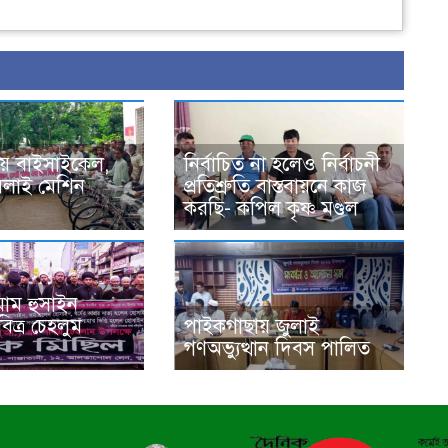
য় বাইসাইকেল,
নির্বাচিত না হলেও নির্বাচনী
সেলাই মেশিন
প্রতিশ্রুতি বাস্তবায়নে কাজ
করছি- কপিল কৃষ্ণ মণ্ডল
মাম হুসাইন
িত্র চেহলুম
পাইকগাছায় জুলাই
গণঅভ্যুত্থান দিবস পালিত