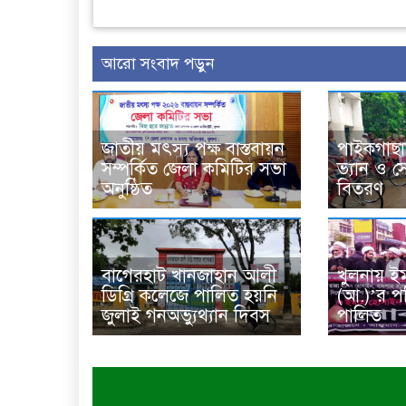
আরো সংবাদ পড়ুন
জাতীয় মৎস্য পক্ষ বাস্তবায়ন
পাইকগাছা
সম্পর্কিত জেলা কমিটির সভা
ভ্যান ও 
অনুষ্ঠিত
বিতরণ
বাগেরহাট খানজাহান আলী
খুলনায় ই
ডিগ্রি কলেজে পালিত হয়নি
(আ.)’র পব
জুলাই গনঅভ্যুথ্যান দিবস
পালিত