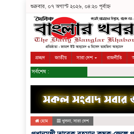
শুক্রবার, ০৭ অগাস্ট ২০২৬, ০৪:২০ পূর্বাহ্ন
প্রচ্ছদ
জাতীয়
সারা দেশ
রাজনীতি
অ
সর্বশেষ :
হোম
খুলনা
,
সারা দেশ
প্রধানমন্ত্রী তারেক রহমান কৃষক-জেলে 