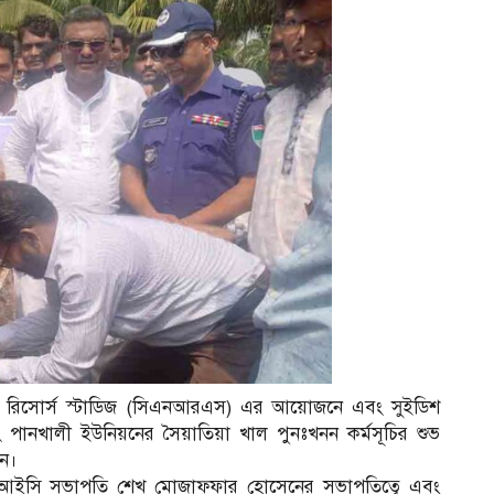
চারাল রিসোর্স স্টাডিজ (সিএনআরএস) এর আয়োজনে এবং সুইডিশ
পানখালী ইউনিয়নের সৈয়াতিয়া খাল পুনঃখনন কর্মসূচির শুভ
েন।
ইসি সভাপতি শেখ মোজাফ্ফার হোসেনের সভাপতিত্বে এবং