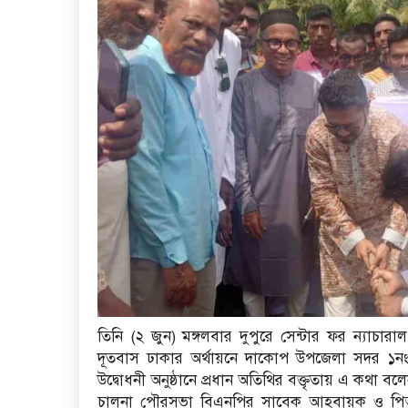
তিনি (২ জুন) মঙ্গলবার দুপুরে সেন্টার ফর ন্যা
দূতবাস ঢাকার অর্থায়নে দাকোপ উপজেলা সদর ১নং 
উদ্বোধনী অনুষ্ঠানে প্রধান অতিথির বক্তৃতায় এ কথা বল
চালনা পৌরসভা বিএনপির সাবেক আহবায়ক ও পিআ