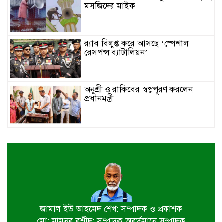
মসজিদের মাইক
র‌্যাব বিলুপ্ত করে আসছে ‘স্পেশাল
রেসপন্স ব্যাটালিয়ন’
অনুশ্রী ও রাকিবের স্বপ্নপূরণ করলেন
প্রধানমন্ত্রী
জাতীয় মৎস্য পক্ষ বাস্তবায়ন সম্পর্কিত
জেলা কমিটির সভা অনুষ্ঠিত
পাইকগাছায় বাইসাইকেল, ভ্যান ও
সেলাই মেশিন বিতরণ
জামাল ইউ আহমেদ শেখ: সম্পাদক ও প্রকাশক
মো: মামুনুর রশীদ: সম্পাদক অবর্তমানে সম্পাদক