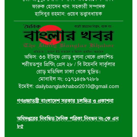
নির্বাচিত না হলেও নির্বাচনী প্রতিশ্রুতি
ফারুক হোসেন খান: সহকারী সম্পাদক
বাস্তবায়নে কাজ করছি- কপিল কৃষ্ণ মণ্ডল
হাসিবুর রহমান: ওয়েব তত্ত্বাবধায়ক
বাগেরহাট খানজাহান আলী ডিগ্রি কলেজে
পালিত হয়নি জুলাই গনঅভ্যুথ্যান দিবস
অফিস: ৩৩ ইউসুফ রোড় খুলনা থেকে প্রকাশিত
খুলনায় ইমাম হুসাইন (আ.)’র পবিত্র
শরীয়তপুর প্রিন্টিং প্রেস ২৮ / বি টয়েনবি সার্কুলার
চেহলুম পালিত
রোড় মতিঝিল ঢাকা থেকে মুদ্রিত।
মোবাইল নং: ০১৭১৪৫৯৭২৮৬
ইমেইল: dailybanglarkhabor2010@gmail.com
জুলাই সনদ ইস্যুতে সরকারের বিরুদ্ধে
প্রতারণার অভিযোগ
গণপ্রজাতন্ত্রী বাংলাদেশ সরকার চলচ্চিত্র ও প্রকাশনা
অধিদপ্তরের নিবন্ধিত দৈনিক পত্রিকা,নিবন্ধন নং-কে এন
৮৫