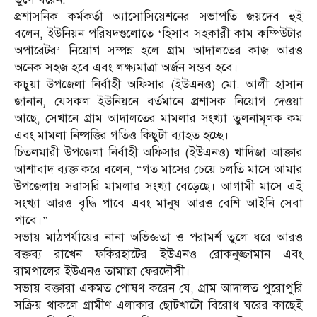
​প্রশাসনিক কর্মকর্তা অ্যাসোসিয়েশনের সভাপতি জয়দেব হুই
বলেন, ইউনিয়ন পরিষদগুলোতে ‘হিসাব সহকারী কাম কম্পিউটার
অপারেটর’ নিয়োগ সম্পন্ন হলে গ্রাম আদালতের কাজ আরও
অনেক সহজ হবে এবং লক্ষ্যমাত্রা অর্জন সম্ভব হবে।
​কচুয়া উপজেলা নির্বাহী অফিসার (ইউএনও) মো. আলী হাসান
জানান, যেসকল ইউনিয়নে বর্তমানে প্রশাসক নিয়োগ দেওয়া
আছে, সেখানে গ্রাম আদালতের মামলার সংখ্যা তুলনামূলক কম
এবং মামলা নিষ্পত্তির গতিও কিছুটা ব্যাহত হচ্ছে।
​চিতলমারী উপজেলা নির্বাহী অফিসার (ইউএনও) খাদিজা আক্তার
আশাবাদ ব্যক্ত করে বলেন, “গত মাসের চেয়ে চলতি মাসে আমার
উপজেলায় সরাসরি মামলার সংখ্যা বেড়েছে। আগামী মাসে এই
সংখ্যা আরও বৃদ্ধি পাবে এবং মানুষ আরও বেশি আইনি সেবা
পাবে।”
​সভায় মাঠপর্যায়ের নানা অভিজ্ঞতা ও পরামর্শ তুলে ধরে আরও
বক্তব্য রাখেন ফকিরহাটের ইউএনও রোকনুজ্জামান এবং
রামপালের ইউএনও তামান্না ফেরদৌসী।
​সভায় বক্তারা একমত পোষণ করেন যে, গ্রাম আদালত পুরোপুরি
সক্রিয় থাকলে গ্রামীণ এলাকার ছোটখাটো বিরোধ ঘরের কাছেই