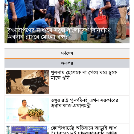
বৃক্ষরোপণের মাধ্যমে সবুজ বাংলাদেশ বিনির্মাণে
অবদান রাখবে মোংলা বন্দর
সর্বশেষ
জনপ্রিয়
খুলনায় ছেলেকে না পেয়ে ঘরে ঢুকে
মাকে গুলি
ভঙ্গুর রাষ্ট্র পুনর্গঠনই এখন সরকারের
প্রধান কাজ-প্রধানমন্ত্রী
কোস্টগার্ডের অভিযানে আড়াই লাখ
ইয়াবাসহ দুই মাদককারবারি আটক