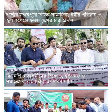
শার্শার লক্ষনপুরে বিভিন্ন সামাজিক, ধর্মীয় প্রতিষ্ঠান ও
স্কুল কলেজে ফলজ বৃক্ষের চারা প্রদান
বিএনপি নেতাকর্মীদের বিক্ষোভ, ইউএনও ও
সমাজসেবা কর্মকর্তার অপসারণ দাবি