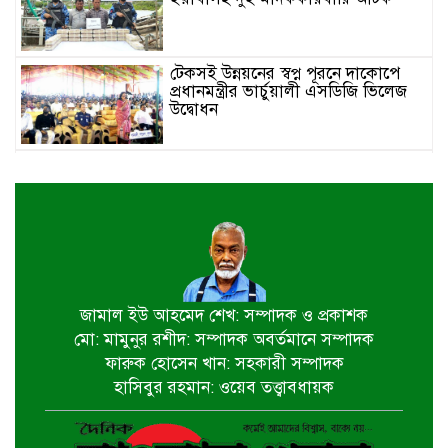
টেকসই উন্নয়নের স্বপ্ন পূরনে দাকোপে
প্রধানমন্ত্রীর ভার্চুয়ালী এসডিজি ভিলেজ
উদ্বোধন
শার্শার লক্ষনপুরে বিভিন্ন সামাজিক, ধর্মীয়
প্রতিষ্ঠান ও স্কুল কলেজে ফলজ বৃক্ষের
চারা প্রদান
চার দিন পর গাজার ধ্বংসস্তূপ থেকে
উদ্ধার ১৯ মরদেহ
জামাল ইউ আহমেদ শেখ: সম্পাদক ও প্রকাশক
মো: মামুনুর রশীদ: সম্পাদক অবর্তমানে সম্পাদক
ফারুক হোসেন খান: সহকারী সম্পাদক
হরমুজ প্রণালি খুলতে জটিল শর্ত ইরানের
হাসিবুর রহমান: ওয়েব তত্ত্বাবধায়ক