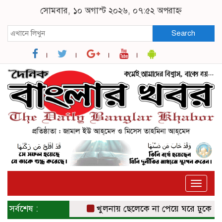
সোমবার, ১০ অগাস্ট ২০২৬, ০৭:৫২ অপরাহ্ন
Search
Toggle
naviga
সর্বশেষ :
খুলনায় ছেলেকে না পেয়ে ঘরে ঢুকে মাকে গ