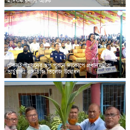
মাদককারবারি আটক
টেকসই উন্নয়নের স্বপ্ন পূরনে দাকোপে প্রধানমন্ত্রীর
ভার্চুয়ালী এসডিজি ভিলেজ উদ্বোধন