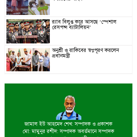
র‌্যাব বিলুপ্ত করে আসছে ‘স্পেশাল
রেসপন্স ব্যাটালিয়ন’
অনুশ্রী ও রাকিবের স্বপ্নপূরণ করলেন
প্রধানমন্ত্রী
জাতীয় মৎস্য পক্ষ বাস্তবায়ন সম্পর্কিত
জেলা কমিটির সভা অনুষ্ঠিত
পাইকগাছায় বাইসাইকেল, ভ্যান ও
সেলাই মেশিন বিতরণ
জামাল ইউ আহমেদ শেখ: সম্পাদক ও প্রকাশক
মো: মামুনুর রশীদ: সম্পাদক অবর্তমানে সম্পাদক
নির্বাচিত না হলেও নির্বাচনী প্রতিশ্রুতি