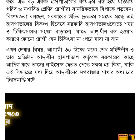
করে এত বড় একটি হাসপাতালের কার্যক্রম বন্ধ হয়ে যাওয়ায়
গরিব ও মধ্যবিত্ত শ্রেণির রোগীরা সাময়িকভাবে বিপাকে পড়বেন।
বিশেষজ্ঞরা বলছেন, সরকারের উচিত দ্রুততম সময়ের মধ্যে এই
হাসপাতালের বিকল্প হিসেবে সরকারি হাসপাতালগুলোতে শয্যা
ও চিকিৎসকের সংখ্যা বাড়ানো, যাতে আদ্-দ্বীন বন্ধ হওয়ার
কারণে কোনো রোগী যেন চিকিৎসা না পেয়ে মারা না যান।
এখন দেখার বিষয়, আগামী ৩০ দিনের মধ্যে শেখ মহিউদ্দীন ও
তার প্রতিষ্ঠান আদ্-দ্বীন হাসপাতাল কর্তৃপক্ষ সরকারের কাছে
আপিল করে তাদের লাইসেন্স ফেরত পেতে সক্ষম হয় কিনা, নাকি
এই সিদ্ধান্তের মধ্য দিয়ে আদ্-দ্বীনের মগবাজার শাখার অধ্যায়ের
চিরসমাপ্তি ঘটে।