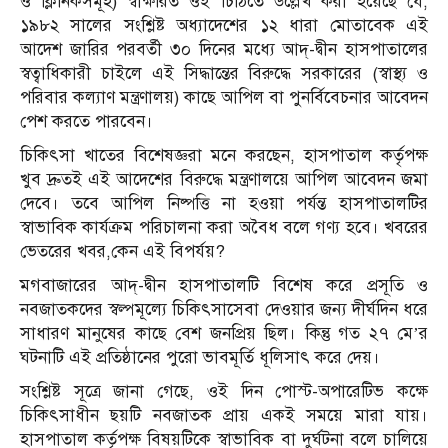
ও ক্লিনিকসমূহ) স্বাক্ষরিত ওই চিঠিতে উল্লেখ করা হয়েছে যে,
১৯৮২ সালের সংশ্লিষ্ট অধ্যাদেশের ১২ ধারা মোতাবেক এই
আদেশ জারির পরবর্তী ৩০ দিনের মধ্যে আদ্-দ্বীন হাসপাতালের
স্বত্বাধিকারী চাইলে এই সিদ্ধান্তের বিরুদ্ধে সরকারের (স্বাস্থ্য ও
পরিবার কল্যাণ মন্ত্রণালয়) কাছে আপিল বা পুনর্বিবেচনার আবেদন
পেশ করতে পারবেন।
চিকিৎসা খাতের বিশেষজ্ঞরা মনে করছেন, হাসপাতাল কর্তৃপক্ষ
খুব দ্রুতই এই আদেশের বিরুদ্ধে মন্ত্রণালয়ে আপিল আবেদন জমা
দেবে। তবে আপিল নিষ্পত্তি না হওয়া পর্যন্ত হাসপাতালটির
স্বাভাবিক কার্যক্রম পরিচালনা করা অবৈধ বলে গণ্য হবে। খবরের
ভেতরের খবর,কেন এই বিপর্যয়?
মগবাজারের আদ্-দ্বীন হাসপাতালটি বিশেষ করে প্রসূতি ও
নবজাতকদের স্বল্পমূল্যে চিকিৎসাসেবা দেওয়ার জন্য দীর্ঘদিন ধরে
সাধারণ মানুষের কাছে বেশ জনপ্রিয় ছিল। কিন্তু গত ২৭ মে’র
ঘটনাটি এই প্রতিষ্ঠানের পুরো ভাবমূর্তি ধূলিসাৎ করে দেয়।
সংশ্লিষ্ট সূত্রে জানা গেছে, ওই দিন পোস্ট-অপারেটিভ কক্ষে
চিকিৎসাধীন ছয়টি নবজাতক প্রায় একই সময়ে মারা যায়।
হাসপাতাল কর্তৃপক্ষ বিষয়টিকে স্বাভাবিক বা দুর্ঘটনা বলে চালিয়ে