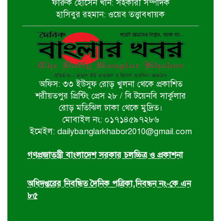
ফারুক হোসেন খান: সহকারী সম্পাদক
বাস্তবায়নে কাজ করছি- কপিল কৃষ্ণ মণ্ডল
হাসিবুর রহমান: ওয়েব তত্ত্বাবধায়ক
বাগেরহাট খানজাহান আলী ডিগ্রি কলেজে
পালিত হয়নি জুলাই গনঅভ্যুথ্যান দিবস
অফিস: ৩৩ ইউসুফ রোড় খুলনা থেকে প্রকাশিত
খুলনায় ইমাম হুসাইন (আ.)’র পবিত্র
শরীয়তপুর প্রিন্টিং প্রেস ২৮ / বি টয়েনবি সার্কুলার
চেহলুম পালিত
রোড় মতিঝিল ঢাকা থেকে মুদ্রিত।
মোবাইল নং: ০১৭১৪৫৯৭২৮৬
ইমেইল: dailybanglarkhabor2010@gmail.com
জুলাই সনদ ইস্যুতে সরকারের বিরুদ্ধে
প্রতারণার অভিযোগ
গণপ্রজাতন্ত্রী বাংলাদেশ সরকার চলচ্চিত্র ও প্রকাশনা
অধিদপ্তরের নিবন্ধিত দৈনিক পত্রিকা,নিবন্ধন নং-কে এন
৮৫