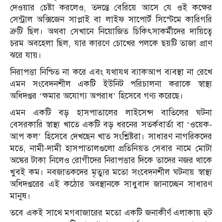
দেওয়ার চেষ্টা করলেও, তদন্তে বেরিয়ে আসে যে ওই কক্ষের
সেন্ট্রাল অক্সিজেন সাপ্লাই বা লাইফ সাপোর্ট সিস্টেমে কারিগরি
ত্রুটি ছিল। অথবা সেখানে নিয়োজিত চিকিৎসাকর্মীদের দায়িত্বে
চরম অবহেলা ছিল, যার কারণে চোখের পলকে ছয়টি তাজা প্রাণ
ঝরে যায়।
নিরাপত্তা নিশ্চিত না করে এবং যথাযথ ব্যাকআপ ব্যবস্থা না রেখে
এমন সংবেদনশীল একটি ইউনিট পরিচালনা করাকে স্বাস্থ্য
অধিদপ্তর ‘ক্ষমার অযোগ্য অপরাধ’ হিসেবে গণ্য করেছে।
এমন একটি বড় হাসপাতালের লাইসেন্স বাতিলের ঘটনা
বেসরকারি স্বাস্থ্য খাতে একটি বড় ধরনের সতর্কবার্তা বা ‘ওয়েক-
আপ কল’ হিসেবে দেখছেন খাত সংশ্লিষ্টরা। সাধারণ নাগরিকদের
মতে, নামী-দামী হাসপাতালগুলো প্রতিনিয়ত সেবার নামে মোটা
অঙ্কের টাকা নিলেও রোগীদের নিরাপত্তার দিকে তাদের নজর থাকে
খুবই কম। নবজাতকদের মৃত্যুর মতো সংবেদনশীল ঘটনায় স্বাস্থ্য
অধিদপ্তরের এই কঠোর অবস্থানকে সাধুবাদ জানাচ্ছেন সাধারণ
মানুষ।
তবে একই সাথে মগবাজারের মতো একটি জনাকীর্ণ এলাকায় হুট