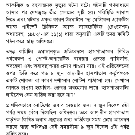
আকস্মিক ও রহস্যজনক মৃত্যুর ঘটনা ঘটে। ঘটনাটি গণমাধ্যমে
আসার পর দেশজুড়ে তীব্র ক্ষোভের সৃষ্টি হয়। পরিস্থিতি সামাল
দিতে এবং ঘটনার প্রকৃত কারণ উদঘাটনে ‘দ্য মেডিকেল প্র্যাকটিস
অ্যান্ড প্রাইভেট ক্লিনিকস অ্যান্ড ল্যাবরেটরিজ (রেগুলেশন)
অধ্যাদেশ, ১৯৮২’-এর ১১(১) ধারা অনুযায়ী একটি তদন্ত কমিটি
গঠন করে স্বাস্থ্য অধিদপ্তর।
তদন্ত কমিটির জমাদানকৃত প্রতিবেদনে হাসপাতালের নিবিড়
পর্যবেক্ষণ ও পোস্ট-অপারেটিভ ব্যবস্থার গুরুতর গাফিলতি,
অবহেলা এবং অব্যবস্থাপনার প্রমাণ পাওয়া যায়। এই প্রতিবেদনের
ওপর ভিত্তি করে গত ৪ জুন আদ্-দ্বীন হাসপাতাল কর্তৃপক্ষকে
একটি শোকজ বা কারণ দর্শানোর নোটিশ পাঠানো হয়। সেখানে
জানতে চাওয়া হয়েছিল- গুরুতর অবহেলার দায়ে ‘হাসপাতালটির
লাইসেন্স কেন বাতিল করা হবে না?’
প্রাথমিকভাবে নোটিশের জবাব দেওয়ার জন্য ৭ জুন বিকেল ৫টা
পর্যন্ত সময় বেঁধে দিয়েছিল অধিদপ্তর। তবে আদ্-দ্বীন হাসপাতাল
কর্তৃপক্ষ লিখিত জবাব প্রস্তুতের জন্য অতিরিক্ত সময় চেয়ে আবেদন
করলে স্বাস্থ্য অধিদপ্তর সেই সময়সীমা ৯ জুন বিকেল ৫টা পর্যন্ত
বর্ধিত করে।