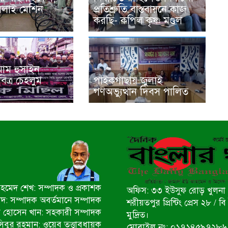
সেলাই মেশিন
প্রতিশ্রুতি বাস্তবায়নে কাজ
করছি- কপিল কৃষ্ণ মণ্ডল
মাম হুসাইন
িত্র চেহলুম
পাইকগাছায় জুলাই
গণঅভ্যুত্থান দিবস পালিত
মেদ শেখ: সম্পাদক ও প্রকাশক
অফিস: ৩৩ ইউসুফ রোড় খুলনা 
ীদ: সম্পাদক অবর্তমানে সম্পাদক
শরীয়তপুর প্রিন্টিং প্রেস ২৮ /
 হোসেন খান: সহকারী সম্পাদক
মুদ্রিত।
িবুর রহমান: ওয়েব তত্ত্বাবধায়ক
মোবাইল নং: ০১৭১৪৫৯৭২৮৬