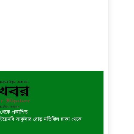
থেকে প্রকাশিত
 বি টয়েনবি সার্কুলার রোড় মতিঝিল ঢাকা থেকে