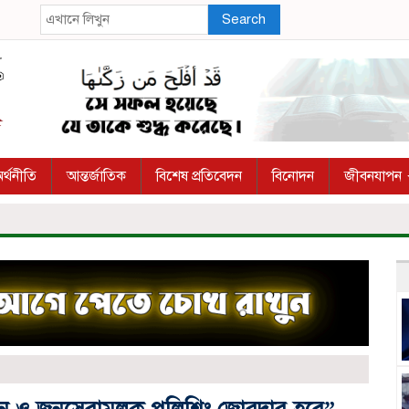
Search
র্থনীতি
আন্তর্জাতিক
বিশেষ প্রতিবেদন
বিনোদন
জীবনযাপন
দমন ও জনসেবামূলক পুলিশিং জোরদার হবে”