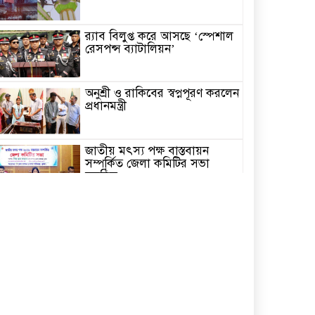
র‌্যাব বিলুপ্ত করে আসছে ‘স্পেশাল
রেসপন্স ব্যাটালিয়ন’
অনুশ্রী ও রাকিবের স্বপ্নপূরণ করলেন
প্রধানমন্ত্রী
জাতীয় মৎস্য পক্ষ বাস্তবায়ন
সম্পর্কিত জেলা কমিটির সভা
অনুষ্ঠিত
পাইকগাছায় বাইসাইকেল, ভ্যান ও
সেলাই মেশিন বিতরণ
নির্বাচিত না হলেও নির্বাচনী
প্রতিশ্রুতি বাস্তবায়নে কাজ করছি-
কপিল কৃষ্ণ মণ্ডল