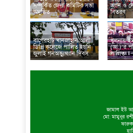
সম্পর্কিত জেলা কমিটির সভা
ভ্যান ও 
অনুষ্ঠিত
বিতরণ
বাগেরহাট খানজাহান আলী
খুলনায় ই
ডিগ্রি কলেজে পালিত হয়নি
(আ.)’র পব
জুলাই গনঅভ্যুথ্যান দিবস
পালিত
জামাল ইউ আহ
মো: মামুনুর রশ
ফারুক
হাস