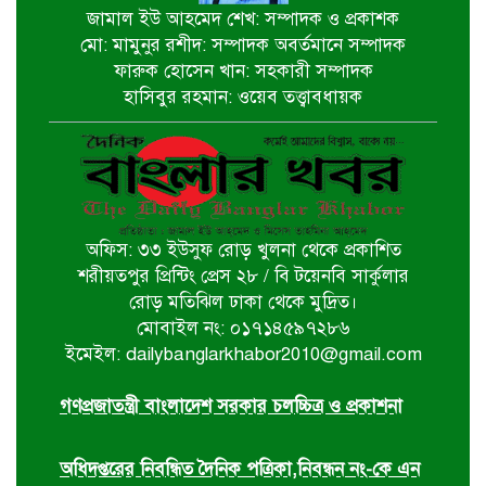
জামাল ইউ আহমেদ শেখ: সম্পাদক ও প্রকাশক
মো: মামুনুর রশীদ: সম্পাদক অবর্তমানে সম্পাদক
চিতলমারীতে বিদ্যালয় পরিচালনা
ফারুক হোসেন খান: সহকারী সম্পাদক
পর্ষদের অভিষেক অনুষ্ঠান
হাসিবুর রহমান: ওয়েব তত্ত্বাবধায়ক
বিশ্বকাপ বাণিজ্যিক স্বত্ব বিতর্কে ক্ষমা
চাইল ফিফা
অফিস: ৩৩ ইউসুফ রোড় খুলনা থেকে প্রকাশিত
পশ্চিমবঙ্গে আজান বন্ধে খুলে নেওয়া হচ্ছে
শরীয়তপুর প্রিন্টিং প্রেস ২৮ / বি টয়েনবি সার্কুলার
মসজিদের মাইক
রোড় মতিঝিল ঢাকা থেকে মুদ্রিত।
মোবাইল নং: ০১৭১৪৫৯৭২৮৬
ইমেইল: dailybanglarkhabor2010@gmail.com
র‌্যাব বিলুপ্ত করে আসছে ‘স্পেশাল
রেসপন্স ব্যাটালিয়ন’
গণপ্রজাতন্ত্রী বাংলাদেশ সরকার চলচ্চিত্র ও প্রকাশনা
অধিদপ্তরের নিবন্ধিত দৈনিক পত্রিকা,নিবন্ধন নং-কে এন