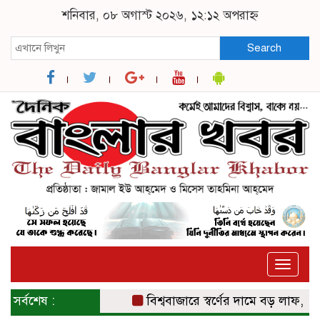
শনিবার, ০৮ অগাস্ট ২০২৬, ১২:১২ অপরাহ্ন
Search
Toggle
naviga
সর্বশেষ :
বিশ্ববাজারে স্বর্ণের দামে বড় লাফ, সাত সপ্ত