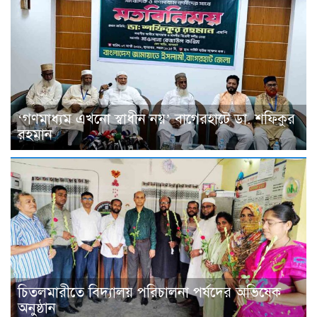
‘গণমাধ্যম এখনো স্বাধীন নয়’ বাগেরহাটে ডা. শফিকুর
রহমান
চিতলমারীতে বিদ্যালয় পরিচালনা পর্ষদের অভিষেক
অনুষ্ঠান