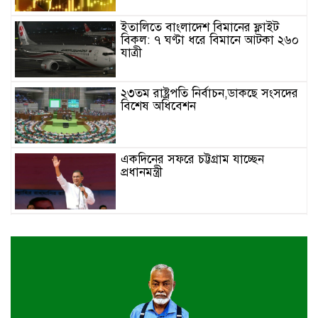
ইতালিতে বাংলাদেশ বিমানের ফ্লাইট
বিকল: ৭ ঘণ্টা ধরে বিমানে আটকা ২৬০
যাত্রী
২৩তম রাষ্ট্রপতি নির্বাচন,ডাকছে সংসদের
বিশেষ অধিবেশন
একদিনের সফরে চট্টগ্রাম যাচ্ছেন
প্রধানমন্ত্রী
খুলনায় বইপড়া কর্মসূচির পুরস্কার
বিতরণী অনুষ্ঠিত
‘গণমাধ্যম এখনো স্বাধীন নয়’
বাগেরহাটে ডা. শফিকুর রহমান