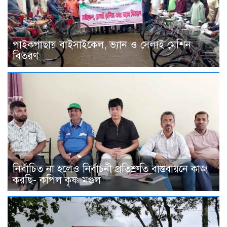
পাইকগাছায় বাইসাইকেল, ভ্যান ও সেলাই মেশিন
বিতরণ
নির্বাচিত না হলেও নির্বাচনী প্রতিশ্রুতি বাস্তবায়নে কাজ
করছি- কপিল কৃষ্ণ মণ্ডল