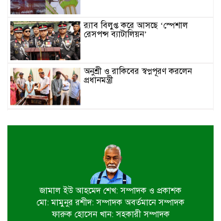
র‌্যাব বিলুপ্ত করে আসছে ‘স্পেশাল
রেসপন্স ব্যাটালিয়ন’
অনুশ্রী ও রাকিবের স্বপ্নপূরণ করলেন
প্রধানমন্ত্রী
জাতীয় মৎস্য পক্ষ বাস্তবায়ন সম্পর্কিত
জেলা কমিটির সভা অনুষ্ঠিত
পাইকগাছায় বাইসাইকেল, ভ্যান ও
সেলাই মেশিন বিতরণ
জামাল ইউ আহমেদ শেখ: সম্পাদক ও প্রকাশক
মো: মামুনুর রশীদ: সম্পাদক অবর্তমানে সম্পাদক
নির্বাচিত না হলেও নির্বাচনী প্রতিশ্রুতি
ফারুক হোসেন খান: সহকারী সম্পাদক
বাস্তবায়নে কাজ করছি- কপিল কৃষ্ণ মণ্ডল