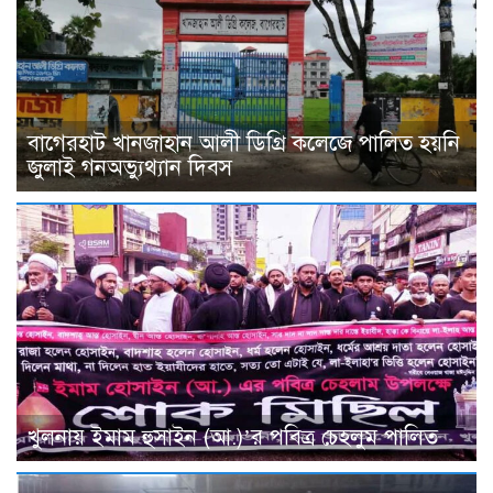
বাগেরহাট খানজাহান আলী ডিগ্রি কলেজে পালিত হয়নি
জুলাই গনঅভ্যুথ্যান দিবস
খুলনায় ইমাম হুসাইন (আ.)’র পবিত্র চেহলুম পালিত