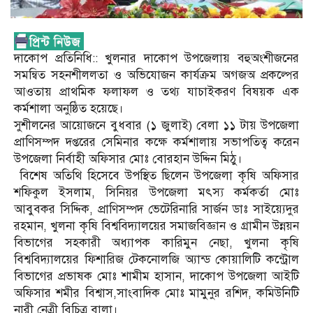
দাকোপ প্রতিনিধি:: খুলনার দাকোপ উপজেলায় বহুঅংশীজনের
সমন্বিত সহনশীললতা ও অভিযোজন কার্যক্রম অগজঅ প্রকল্পের
আওতায় প্রাথমিক ফলাফল ও তথ্য যাচাইকরণ বিষয়ক এক
কর্মশালা অনুষ্ঠিত হয়েছে।
সুশীলনের আয়োজনে বুধবার (১ জুলাই) বেলা ১১ টায় উপজেলা
প্রাণিসম্পদ দপ্তরের সেমিনার কক্ষে কর্মশালায় সভাপতিত্ব করেন
উপজেলা নির্বাহী অফিসার মোঃ বোরহান উদ্দিন মিঠু।
‎ বিশেষ অতিথি হিসেবে উপস্থিত ছিলেন উপজেলা কৃষি অফিসার
শফিকুল ইসলাম, সিনিয়র উপজেলা মৎস্য কর্মকর্তা মোঃ
আবুবকর সিদ্দিক, প্রাণিসম্পদ ভেটেরিনারি সার্জন ডাঃ সাইয়্যেদুর
রহমান, খুলনা কৃষি বিশ্ববিদ্যালয়ের সমাজবিজ্ঞান ও গ্রামীন উন্নয়ন
বিভাগের সহকারী অধ্যাপক কারিমুন নেছা, খুলনা কৃষি
বিশ্ববিদ্যালয়ের ফিশারিজ টেকনোলজি অ্যান্ড কোয়ালিটি কন্ট্রোল
বিভাগের প্রভাষক মোঃ শামীম হাসান, দাকোপ উপজেলা আইটি
অফিসার শমীর বিশ্বাস,সাংবাদিক মোঃ মামুনুর রশিদ, কমিউনিটি
নারী নেত্রী বিচিত্র বালা।