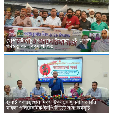
ঘোড়াঘাট পৌর বিএনপির উদ্যোগে ৫ই আগস্ট
গণঅভ্যুত্থান দিবস পালিত
জুলাই গণঅভ্যুত্থান দিবস উপলক্ষে খুলনা সরকারি
মহিলা পলিটেকনিক ইনস্টিটিউটে নানা কর্মসূচি