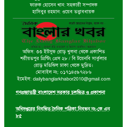
পাইকগাছায় জুলাই গণঅভ্যুত্থান দিবস
ফারুক হোসেন খান: সহকারী সম্পাদক
পালিত
হাসিবুর রহমান: ওয়েব তত্ত্বাবধায়ক
বটিয়াঘাটায় জুলাই গণঅভ্যুত্থান দিবস
উপলক্ষ্যে পুরস্কার বিতরণ ও সভা অনুষ্ঠিত
অফিস: ৩৩ ইউসুফ রোড় খুলনা থেকে প্রকাশিত
দিঘলিয়ায় ট্রাক চাপায় নিহতের ঘটনায়
শরীয়তপুর প্রিন্টিং প্রেস ২৮ / বি টয়েনবি সার্কুলার
ঘাতক ট্রাক চালককে গ্রেফতার করেছে
রোড় মতিঝিল ঢাকা থেকে মুদ্রিত।
র‍্যাব-৬
মোবাইল নং: ০১৭১৪৫৯৭২৮৬
ইমেইল: dailybanglarkhabor2010@gmail.com
ঘোড়াঘাট পৌর বিএনপির উদ্যোগে ৫ই
আগস্ট গণঅভ্যুত্থান দিবস পালিত
গণপ্রজাতন্ত্রী বাংলাদেশ সরকার চলচ্চিত্র ও প্রকাশনা
অধিদপ্তরের নিবন্ধিত দৈনিক পত্রিকা,নিবন্ধন নং-কে এন
৮৫