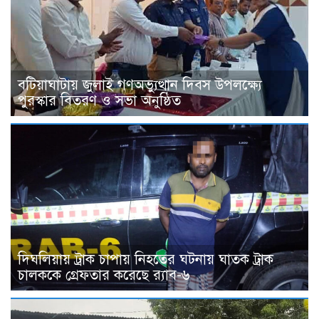
বটিয়াঘাটায় জুলাই গণঅভ্যুত্থান দিবস উপলক্ষ্যে
পুরস্কার বিতরণ ও সভা অনুষ্ঠিত
দিঘলিয়ায় ট্রাক চাপায় নিহতের ঘটনায় ঘাতক ট্রাক
চালককে গ্রেফতার করেছে র‍্যাব-৬