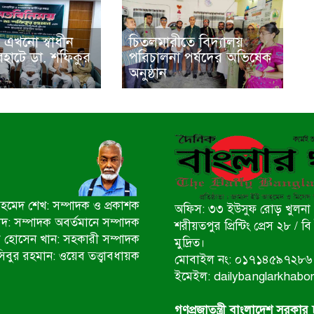
 এখনো স্বাধীন
চিতলমারীতে বিদ্যালয়
রহাটে ডা. শফিকুর
পরিচালনা পর্ষদের অভিষেক
অনুষ্ঠান
মেদ শেখ: সম্পাদক ও প্রকাশক
অফিস: ৩৩ ইউসুফ রোড় খুলনা 
ীদ: সম্পাদক অবর্তমানে সম্পাদক
শরীয়তপুর প্রিন্টিং প্রেস ২৮ /
 হোসেন খান: সহকারী সম্পাদক
মুদ্রিত।
িবুর রহমান: ওয়েব তত্ত্বাবধায়ক
মোবাইল নং: ০১৭১৪৫৯৭২৮৬
ইমেইল: dailybanglarkhab
গণপ্রজাতন্ত্রী বাংলাদেশ সরকার চ