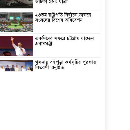
আটকা ২৬০ যাত্রী
২৩তম রাষ্ট্রপতি নির্বাচন,ডাকছে
সংসদের বিশেষ অধিবেশন
একদিনের সফরে চট্টগ্রাম যাচ্ছেন
প্রধানমন্ত্রী
খুলনায় বইপড়া কর্মসূচির পুরস্কার
বিতরণী অনুষ্ঠিত
‘গণমাধ্যম এখনো স্বাধীন নয়’
বাগেরহাটে ডা. শফিকুর রহমান
চিতলমারীতে বিদ্যালয় পরিচালনা
পর্ষদের অভিষেক অনুষ্ঠান