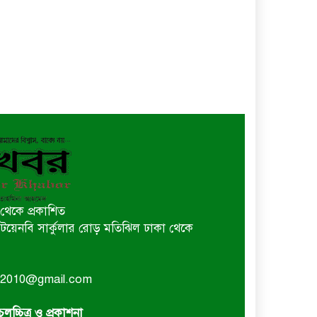
থেকে প্রকাশিত
 বি টয়েনবি সার্কুলার রোড় মতিঝিল ঢাকা থেকে
or2010@gmail.com
লচ্চিত্র ও প্রকাশনা