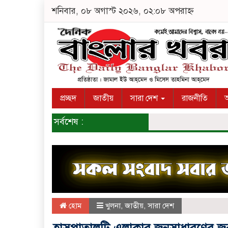
শনিবার, ০৮ অগাস্ট ২০২৬, ০২:০৮ অপরাহ্ন
প্রচ্ছদ
জাতীয়
সারা দেশ
রাজনীতি
অ
সর্বশেষ :
হোম
খুলনা
,
জাতীয়
,
সারা দেশ
হাসপাতালটি এলাকার জনসাধারণের জন্য 