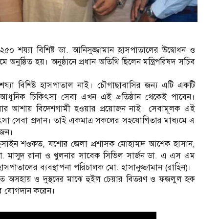
৫০ শয্যা বিশিষ্ট ডা. আনিসুজ্জামান হাসপাতালের উদ্বোধন ও
অনুষ্ঠিত হয়। অনুষ্ঠানে প্রধান অতিথি ছিলেন মন্ত্রিপরিষদ সচিব
্যা বিশিষ্ট হাসপাতাল নাই। চৌগাছাবাসির জন্য এটি একটি
 আধুনিক চিকিৎসা সেবা এখন এই প্রতিষ্ঠান থেকেই পাবেন।
সেবার আশায় বিদেশগামী হওয়ার প্রয়োজন নাই। সেবামূলক এই
কিৎসা সেবা প্রদান। তাই একমাত্র সকলের সহযোগিতার মাধ্যমে এ
োজন।
চালক হুসাইন শওকত, যশোর জেলা প্রশাসক মোহাম্মদ আশেক হাসান,
া. মাসুদ রানা ও খুলনার সাবেক সিভিল সার্জন ডা. এ এস এম
হাসপাতালের ব্যবস্থাপনা পরিচালক মো. হাসানুজ্জামান (রাহিন)।
িত অসহায় ও দুস্থদের মাঝে হুইল চেয়ার বিতরণ ও ফজলুল হক
সেবে যোগদান করেন।