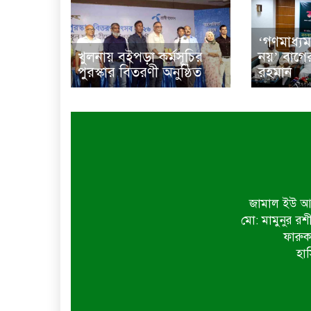
‘গণমাধ্যম
খুলনায় বইপড়া কর্মসূচির
নয়’ বাগে
পুরস্কার বিতরণী অনুষ্ঠিত
রহমান
জামাল ইউ আহ
মো: মামুনুর রশ
ফারুক
হাস