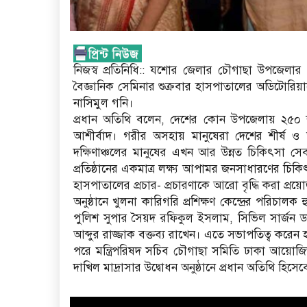
নিজস্ব প্রতিনিধি:: যশোর জেলার চৌগাছা উপজেলার ২
বৈজ্ঞানিক সেমিনার শুক্রবার হাসপাতালের অডিটোরিয়ামে 
নাসিমুল গনি।
প্রধান অতিথি বলেন, দেশের কোন উপজেলায় ২৫০ শষ
আশীর্বাদ। গরীর অসহায় মানুষেরা দেশের শীর্ষ ও
দক্ষিণাঞ্চলের মানুষের এখন আর উন্নত চিকিৎসা 
প্রতিষ্ঠানের একমাত্র লক্ষ্য আপামর জনসাধারণের চি
হাসপাতালের প্রচার- প্রচারণাকে আরো বৃদ্ধি করা প্রয়
অনুষ্ঠানে খুলনা কারিগরি প্রশিক্ষণ কেন্দ্রের পরি
পুলিশ সুপার সৈয়দ রফিকুল ইসলাম, সিভিল সার্জন ড
আব্দুর রাজ্জাক বক্তব্য রাখেন। এতে সভাপতিত্ব করেন 
পরে মন্ত্রিপরিষদ সচিব চৌগাছা সমিতি ঢাকা আয়োজ
দাখিল মাদ্রাসার উদ্বোধন অনুষ্ঠানে প্রধান অতিথি হি