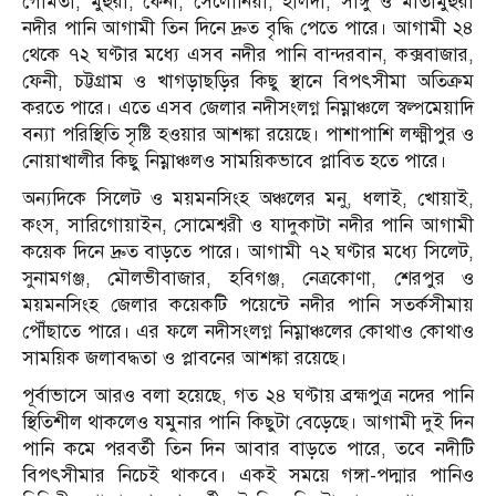
গোমতী, মুহুরী, ফেনী, সেলোনিয়া, হালদা, সাঙ্গু ও মাতামুহুরী
নদীর পানি আগামী তিন দিনে দ্রুত বৃদ্ধি পেতে পারে। আগামী ২৪
থেকে ৭২ ঘণ্টার মধ্যে এসব নদীর পানি বান্দরবান, কক্সবাজার,
ফেনী, চট্টগ্রাম ও খাগড়াছড়ির কিছু স্থানে বিপৎসীমা অতিক্রম
করতে পারে। এতে এসব জেলার নদীসংলগ্ন নিম্নাঞ্চলে স্বল্পমেয়াদি
বন্যা পরিস্থিতি সৃষ্টি হওয়ার আশঙ্কা রয়েছে। পাশাপাশি লক্ষ্মীপুর ও
নোয়াখালীর কিছু নিম্নাঞ্চলও সাময়িকভাবে প্লাবিত হতে পারে।
অন্যদিকে সিলেট ও ময়মনসিংহ অঞ্চলের মনু, ধলাই, খোয়াই,
কংস, সারিগোয়াইন, সোমেশ্বরী ও যাদুকাটা নদীর পানি আগামী
কয়েক দিনে দ্রুত বাড়তে পারে। আগামী ৭২ ঘণ্টার মধ্যে সিলেট,
সুনামগঞ্জ, মৌলভীবাজার, হবিগঞ্জ, নেত্রকোণা, শেরপুর ও
ময়মনসিংহ জেলার কয়েকটি পয়েন্টে নদীর পানি সতর্কসীমায়
পৌঁছাতে পারে। এর ফলে নদীসংলগ্ন নিম্নাঞ্চলের কোথাও কোথাও
সাময়িক জলাবদ্ধতা ও প্লাবনের আশঙ্কা রয়েছে।
পূর্বাভাসে আরও বলা হয়েছে, গত ২৪ ঘণ্টায় ব্রহ্মপুত্র নদের পানি
স্থিতিশীল থাকলেও যমুনার পানি কিছুটা বেড়েছে। আগামী দুই দিন
পানি কমে পরবর্তী তিন দিন আবার বাড়তে পারে, তবে নদীটি
বিপৎসীমার নিচেই থাকবে। একই সময়ে গঙ্গা-পদ্মার পানিও