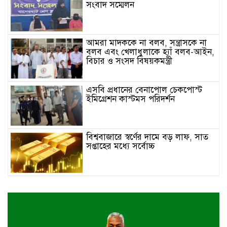
সংবাদ সম্মেলন
আমরা মাদককে না বলব, সন্ত্রাসকে না
বলব এবং খেলাধুলাকে হ্যাঁ বলব-আইন,
বিচার ও সংসদ বিষয়কমন্ত্রী
এসবি প্রধানের বেনাপোল চেকপোস্ট
ইমিগ্রেশন কাস্টমস পরিদর্শন
বিশ্ববাজারে স্বর্ণের দামে বড় লাফ, সাত
সপ্তাহের মধ্যে সর্বোচ্চ
ইতালিতে বাংলাদেশ বিমানের ফ্লাইট
বিকল: ৭ ঘণ্টা ধরে বিমানে আটকা ২৬০
যাত্রী