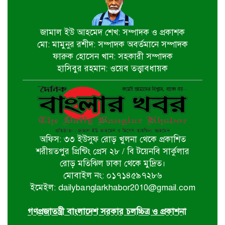
২৩তম রাষ্ট্রপতি নির্বাচন,ডাকছে সংসদের
বিশেষ অধিবেশন
জামাল ইউ আহমেদ শেখ: সম্পাদক ও প্রকাশক
মো: মামুনুর রশীদ: সম্পাদক অবর্তমানে সম্পাদক
একদিনের সফরে চট্টগ্রাম যাচ্ছেন
ফারুক হোসেন খান: সহকারী সম্পাদক
প্রধানমন্ত্রী
হাসিবুর রহমান: ওয়েব তত্ত্বাবধায়ক
খুলনায় বইপড়া কর্মসূচির পুরস্কার
বিতরণী অনুষ্ঠিত
অফিস: ৩৩ ইউসুফ রোড় খুলনা থেকে প্রকাশিত
‘গণমাধ্যম এখনো স্বাধীন নয়’
শরীয়তপুর প্রিন্টিং প্রেস ২৮ / বি টয়েনবি সার্কুলার
বাগেরহাটে ডা. শফিকুর রহমান
রোড় মতিঝিল ঢাকা থেকে মুদ্রিত।
মোবাইল নং: ০১৭১৪৫৯৭২৮৬
ইমেইল: dailybanglarkhabor2010@gmail.com
চিতলমারীতে বিদ্যালয় পরিচালনা
পর্ষদের অভিষেক অনুষ্ঠান
গণপ্রজাতন্ত্রী বাংলাদেশ সরকার চলচ্চিত্র ও প্রকাশনা