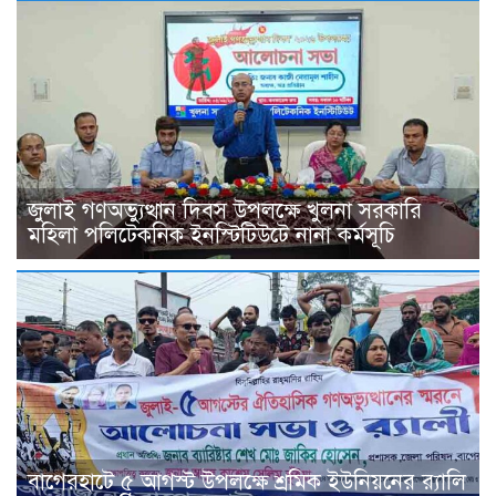
জুলাই গণঅভ্যুত্থান দিবস উপলক্ষে খুলনা সরকারি
মহিলা পলিটেকনিক ইনস্টিটিউটে নানা কর্মসূচি
বাগেরহাটে ৫ আগস্ট উপলক্ষে শ্রমিক ইউনিয়নের র‌্যালি