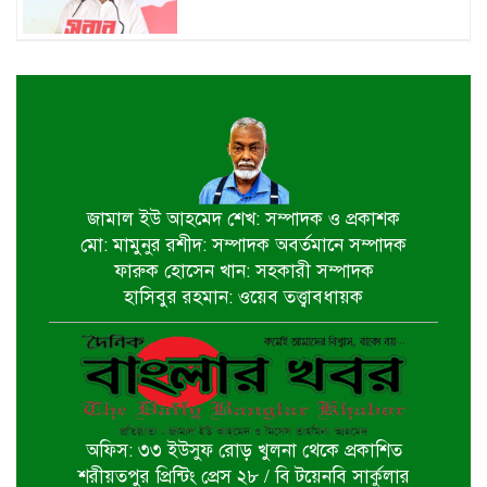
জুলাই শহীদ পরিবার ও যোদ্ধাদের প্রাপ্য
সম্মান দেয়া রাষ্ট্রের পবিত্র দায়িত্ব-ভারপ্রাপ্ত
রাষ্ট্রপতি
৫ আগস্ট স্বাধীনতাপ্রিয় মানুষের বিজয়ের
দিন-প্রধানমন্ত্রী
জামাল ইউ আহমেদ শেখ: সম্পাদক ও প্রকাশক
মো: মামুনুর রশীদ: সম্পাদক অবর্তমানে সম্পাদক
পাইকগাছায় জুলাই গণঅভ্যুত্থান দিবস
ফারুক হোসেন খান: সহকারী সম্পাদক
পালিত
হাসিবুর রহমান: ওয়েব তত্ত্বাবধায়ক
বটিয়াঘাটায় জুলাই গণঅভ্যুত্থান দিবস
উপলক্ষ্যে পুরস্কার বিতরণ ও সভা অনুষ্ঠিত
অফিস: ৩৩ ইউসুফ রোড় খুলনা থেকে প্রকাশিত
দিঘলিয়ায় ট্রাক চাপায় নিহতের ঘটনায়
শরীয়তপুর প্রিন্টিং প্রেস ২৮ / বি টয়েনবি সার্কুলার
ঘাতক ট্রাক চালককে গ্রেফতার করেছে