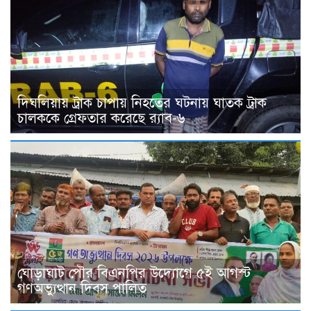
দিঘলিয়ায় ট্রাক চাপায় নিহতের ঘটনায় ঘাতক ট্রাক
চালককে গ্রেফতার করেছে র‍্যাব-৬
ঘোড়াঘাট পৌর বিএনপির উদ্যোগে ৫ই আগস্ট
গণঅভ্যুত্থান দিবস পালিত