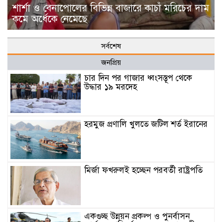
শার্শা ও বেনাপোলের বিভিন্ন বাজারে কাচাঁ মরিচের দাম
কমে অর্ধেকে নেমেছে
সর্বশেষ
জনপ্রিয়
চার দিন পর গাজার ধ্বংসস্তূপ থেকে
উদ্ধার ১৯ মরদেহ
হরমুজ প্রণালি খুলতে জটিল শর্ত ইরানের
মির্জা ফখরুলই হচ্ছেন পরবর্তী রাষ্ট্রপতি
একগুচ্ছ উন্নয়ন প্রকল্প ও পুনর্বাসন