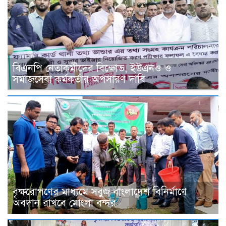
বিএনপি নেতাকর্মীদের বিক্ষোভ, ইউএনও ও
সমাজসেবা কর্মকর্তার অপসারণ দাবি
বৃক্ষরোপণের মাধ্যমে সবুজ বাংলাদেশ বিনির্মাণে
অবদান রাখবে মোংলা বন্দর