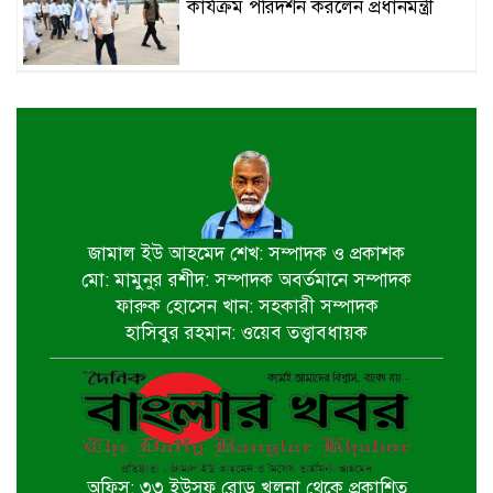
কার্যক্রম পরিদর্শন করলেন প্রধানমন্ত্রী
বিএনপি নেতাকর্মীদের বিক্ষোভ, ইউএনও
ও সমাজসেবা কর্মকর্তার অপসারণ দাবি
বৃক্ষরোপণের মাধ্যমে সবুজ বাংলাদেশ
বিনির্মাণে অবদান রাখবে মোংলা বন্দর
জামাল ইউ আহমেদ শেখ: সম্পাদক ও প্রকাশক
মো: মামুনুর রশীদ: সম্পাদক অবর্তমানে সম্পাদক
সেন্টমার্টিনে কোস্টগার্ডের উদ্যোগে ২০
ফারুক হোসেন খান: সহকারী সম্পাদক
হাজার চারা রোপণ করা হবে
হাসিবুর রহমান: ওয়েব তত্ত্বাবধায়ক
বাগেরহাট পৌর বিএনপির আয়োজনে
বৃক্ষরোপণ কর্মসূচি পালিত
অফিস: ৩৩ ইউসুফ রোড় খুলনা থেকে প্রকাশিত