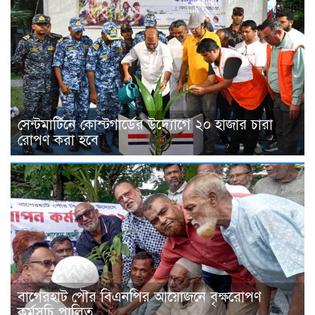
সেন্টমার্টিনে কোস্টগার্ডের উদ্যোগে ২০ হাজার চারা
রোপণ করা হবে
বাগেরহাট পৌর বিএনপির আয়োজনে বৃক্ষরোপণ
কর্মসূচি পালিত