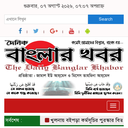
শুক্রবার, ০৭ অগাস্ট ২০২৬, ০৭:০৭ অপরাহ্ন
Search
Toggle
naviga
সর্বশেষ :
খুলনায় বইপড়া কর্মসূচির পুরস্কার বিতরণী অনু