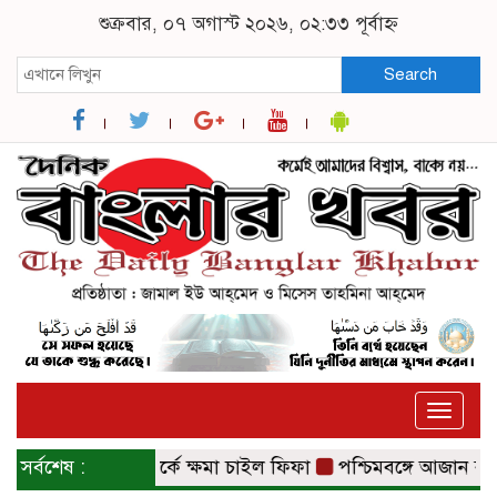
শুক্রবার, ০৭ অগাস্ট ২০২৬, ০২:৩৩ পূর্বাহ্ন
Search
Toggle
naviga
ণিজ্যিক স্বত্ব বিতর্কে ক্ষমা চাইল ফিফা
সর্বশেষ :
পশ্চিমবঙ্গে আজান বন্ধে 