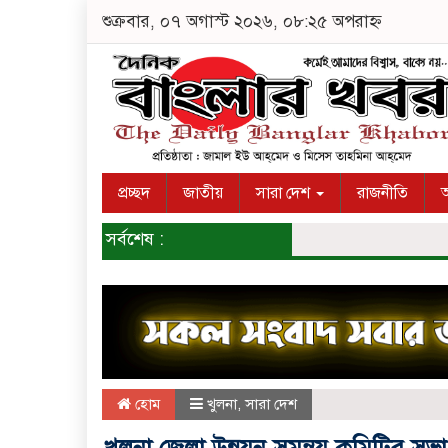
শুক্রবার, ০৭ অগাস্ট ২০২৬, ০৮:২৫ অপরাহ্ন
প্রচ্ছদ
জাতীয়
সারা দেশ
রাজনীতি
অ
সর্বশেষ :
হোম
খুলনা
,
সারা দেশ
খুলনা জেলা উন্নয়ন সমন্বয় কমিটির সভা 