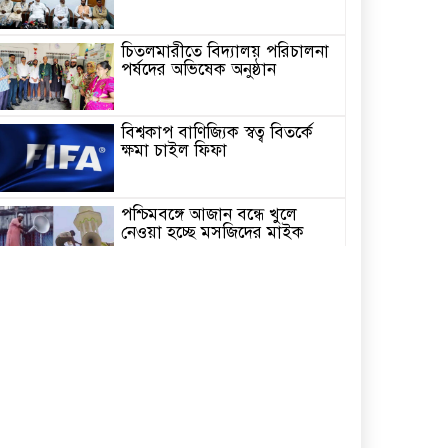
চিতলমারীতে বিদ্যালয় পরিচালনা
পর্ষদের অভিষেক অনুষ্ঠান
বিশ্বকাপ বাণিজ্যিক স্বত্ব বিতর্কে
ক্ষমা চাইল ফিফা
পশ্চিমবঙ্গে আজান বন্ধে খুলে
নেওয়া হচ্ছে মসজিদের মাইক
র‌্যাব বিলুপ্ত করে আসছে ‘স্পেশাল
রেসপন্স ব্যাটালিয়ন’
অনুশ্রী ও রাকিবের স্বপ্নপূরণ করলেন
প্রধানমন্ত্রী