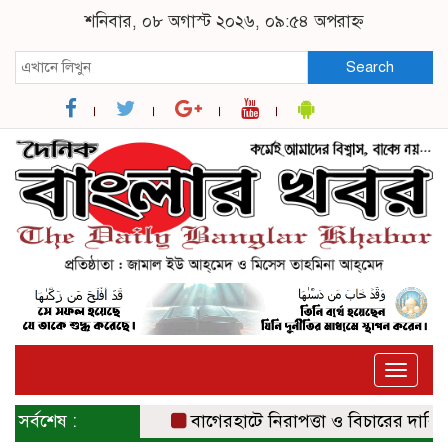
শনিবার, ০৮ অগাস্ট ২০২৬, ০৯:৫৪ অপরাহ্ন
Search
Toggle
naviga
সর্বশেষ :
বাগেরহাটে নিরাপত্তা ও বিচারের দাবিতে সং