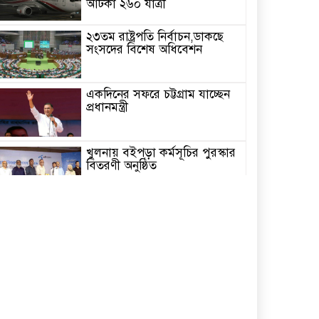
আটকা ২৬০ যাত্রী
২৩তম রাষ্ট্রপতি নির্বাচন,ডাকছে
সংসদের বিশেষ অধিবেশন
একদিনের সফরে চট্টগ্রাম যাচ্ছেন
প্রধানমন্ত্রী
খুলনায় বইপড়া কর্মসূচির পুরস্কার
বিতরণী অনুষ্ঠিত
‘গণমাধ্যম এখনো স্বাধীন নয়’
বাগেরহাটে ডা. শফিকুর রহমান
চিতলমারীতে বিদ্যালয় পরিচালনা
পর্ষদের অভিষেক অনুষ্ঠান