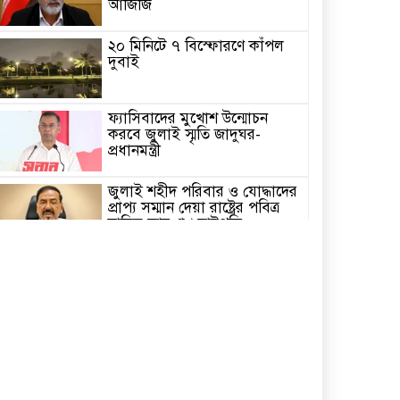
আজিজি
২০ মিনিটে ৭ বিস্ফোরণে কাঁপল
দুবাই
ফ্যাসিবাদের মুখোশ উন্মোচন
করবে জুলাই স্মৃতি জাদুঘর-
প্রধানমন্ত্রী
জুলাই শহীদ পরিবার ও যোদ্ধাদের
প্রাপ্য সম্মান দেয়া রাষ্ট্রের পবিত্র
দায়িত্ব-ভারপ্রাপ্ত রাষ্ট্রপতি
৫ আগস্ট স্বাধীনতাপ্রিয় মানুষের
বিজয়ের দিন-প্রধানমন্ত্রী
পাইকগাছায় জুলাই গণঅভ্যুত্থান
দিবস পালিত