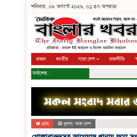
শনিবার, ০৮ অগাস্ট ২০২৬, ০১:৩৭ অপরাহ্ন
প্রচ্ছদ
জাতীয়
সারা দেশ
রাজনীতি
অ
সর্বশেষ :
হোম
খুলনা
,
সারা দেশ
গোলাবারুদসহ আগ্নেয়াস্ত্র থানায় জমা সংক্রা