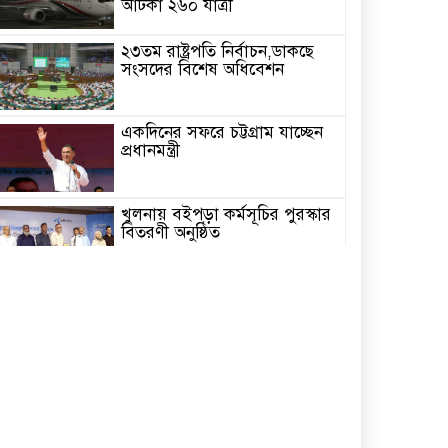
আটকা ২৬০ যাত্রী
২৩তম রাষ্ট্রপতি নির্বাচন,ডাকছে
সংসদের বিশেষ অধিবেশন
একদিনের সফরে চট্টগ্রাম যাচ্ছেন
প্রধানমন্ত্রী
খুলনায় বইপড়া কর্মসূচির পুরস্কার
বিতরণী অনুষ্ঠিত
‘গণমাধ্যম এখনো স্বাধীন নয়’
বাগেরহাটে ডা. শফিকুর রহমান
চিতলমারীতে বিদ্যালয় পরিচালনা
পর্ষদের অভিষেক অনুষ্ঠান