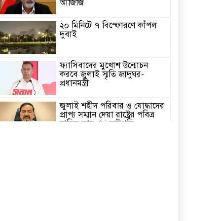
আজিজি
২০ মিনিটে ৭ বিস্ফোরণে কাঁপল
দুবাই
ফ্যাসিবাদের মুখোশ উন্মোচন
করবে জুলাই স্মৃতি জাদুঘর-
প্রধানমন্ত্রী
জুলাই শহীদ পরিবার ও যোদ্ধাদের
প্রাপ্য সম্মান দেয়া রাষ্ট্রের পবিত্র
দায়িত্ব-ভারপ্রাপ্ত রাষ্ট্রপতি
৫ আগস্ট স্বাধীনতাপ্রিয় মানুষের
বিজয়ের দিন-প্রধানমন্ত্রী
পাইকগাছায় জুলাই গণঅভ্যুত্থান
দিবস পালিত