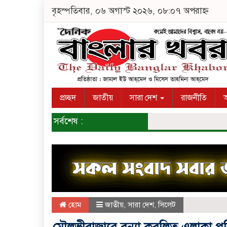
বৃহস্পতিবার, ০৬ অগাস্ট ২০২৬, ০৮:০৭ অপরাহ্ন
প্রচ্ছদ
জাতীয়
সারা দেশ
রাজনীতি
অ
সর্বশেষ :
হোম
জাতীয়
,
সারা দেশ
,
সিলেট
মৌলভীবাজারে বন্যা কবলিত এলাকা পরি