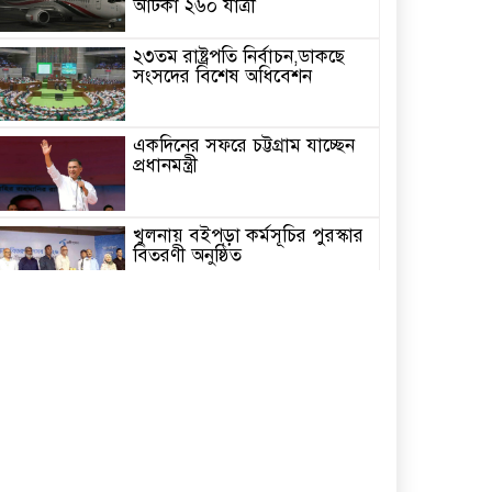
আটকা ২৬০ যাত্রী
২৩তম রাষ্ট্রপতি নির্বাচন,ডাকছে
সংসদের বিশেষ অধিবেশন
একদিনের সফরে চট্টগ্রাম যাচ্ছেন
প্রধানমন্ত্রী
খুলনায় বইপড়া কর্মসূচির পুরস্কার
বিতরণী অনুষ্ঠিত
‘গণমাধ্যম এখনো স্বাধীন নয়’
বাগেরহাটে ডা. শফিকুর রহমান
চিতলমারীতে বিদ্যালয় পরিচালনা
পর্ষদের অভিষেক অনুষ্ঠান