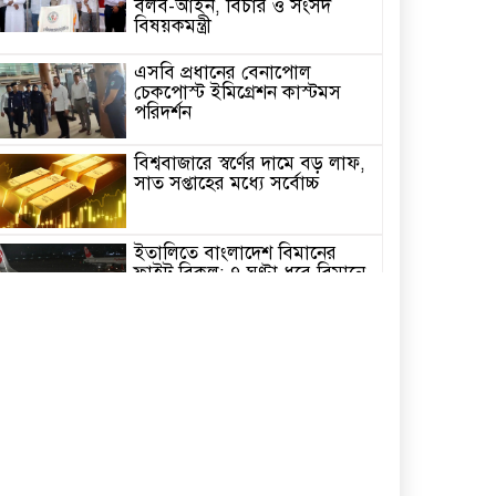
বলব-আইন, বিচার ও সংসদ
বিষয়কমন্ত্রী
এসবি প্রধানের বেনাপোল
চেকপোস্ট ইমিগ্রেশন কাস্টমস
পরিদর্শন
বিশ্ববাজারে স্বর্ণের দামে বড় লাফ,
সাত সপ্তাহের মধ্যে সর্বোচ্চ
ইতালিতে বাংলাদেশ বিমানের
ফ্লাইট বিকল: ৭ ঘণ্টা ধরে বিমানে
আটকা ২৬০ যাত্রী
২৩তম রাষ্ট্রপতি নির্বাচন,ডাকছে
সংসদের বিশেষ অধিবেশন
একদিনের সফরে চট্টগ্রাম যাচ্ছেন
প্রধানমন্ত্রী