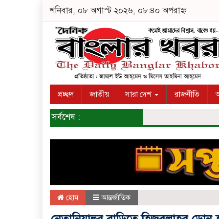
শনিবার, ০৮ অগাস্ট ২০২৬, ০৮:৪০ অপরাহ্ন
প্রচ্ছদ
জাতীয়
সারা দেশ
রাজনীতি
অ
সর্বশেষ :
হোম
আন্তর্জাতিক
নেতানিয়াহুর বাড়িতে হিজবুল্লাহর ড্রোন