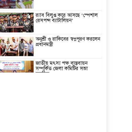
র‌্যাব বিলুপ্ত করে আসছে ‘স্পেশাল
রেসপন্স ব্যাটালিয়ন’
অনুশ্রী ও রাকিবের স্বপ্নপূরণ করলেন
প্রধানমন্ত্রী
জাতীয় মৎস্য পক্ষ বাস্তবায়ন
সম্পর্কিত জেলা কমিটির সভা
অনুষ্ঠিত
পাইকগাছায় বাইসাইকেল, ভ্যান ও
সেলাই মেশিন বিতরণ
নির্বাচিত না হলেও নির্বাচনী
প্রতিশ্রুতি বাস্তবায়নে কাজ করছি-
কপিল কৃষ্ণ মণ্ডল