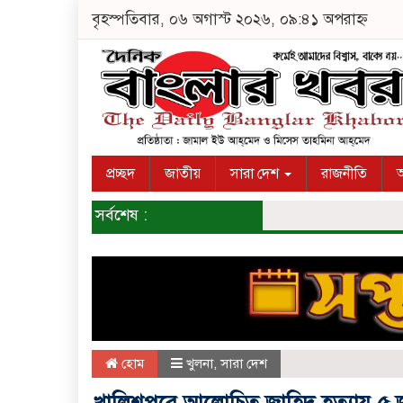
বৃহস্পতিবার, ০৬ অগাস্ট ২০২৬, ০৯:৪১ অপরাহ্ন
প্রচ্ছদ
জাতীয়
সারা দেশ
রাজনীতি
অ
সর্বশেষ :
হোম
খুলনা
,
সারা দেশ
খালিশপুরে আলোচিত জাহিদ হত্যায় ৫ জন