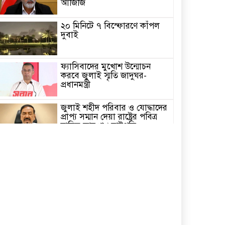
আজিজি
২০ মিনিটে ৭ বিস্ফোরণে কাঁপল
দুবাই
ফ্যাসিবাদের মুখোশ উন্মোচন
করবে জুলাই স্মৃতি জাদুঘর-
প্রধানমন্ত্রী
জুলাই শহীদ পরিবার ও যোদ্ধাদের
প্রাপ্য সম্মান দেয়া রাষ্ট্রের পবিত্র
দায়িত্ব-ভারপ্রাপ্ত রাষ্ট্রপতি
৫ আগস্ট স্বাধীনতাপ্রিয় মানুষের
বিজয়ের দিন-প্রধানমন্ত্রী
পাইকগাছায় জুলাই গণঅভ্যুত্থান
দিবস পালিত