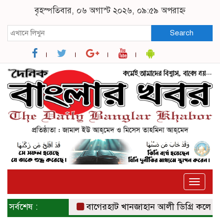
বৃহস্পতিবার, ০৬ অগাস্ট ২০২৬, ০৯:৫৯ অপরাহ্ন
Search
Toggle
naviga
সর্বশেষ :
বাগেরহাট খানজাহান আলী ডিগ্রি কলেজে পালি