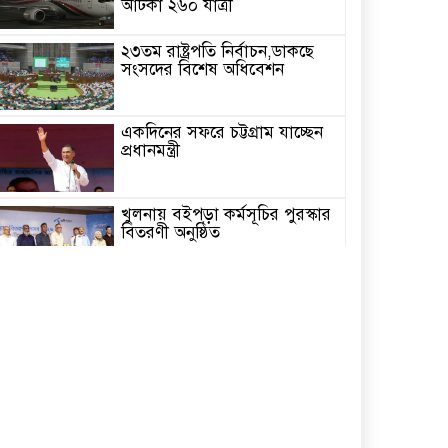
আটকা ২৬০ যাত্রী
২৩তম রাষ্ট্রপতি নির্বাচন,ডাকছে
সংসদের বিশেষ অধিবেশন
একদিনের সফরে চট্টগ্রাম যাচ্ছেন
প্রধানমন্ত্রী
খুলনায় বইপড়া কর্মসূচির পুরস্কার
বিতরণী অনুষ্ঠিত
‘গণমাধ্যম এখনো স্বাধীন নয়’
বাগেরহাটে ডা. শফিকুর রহমান
চিতলমারীতে বিদ্যালয় পরিচালনা
পর্ষদের অভিষেক অনুষ্ঠান