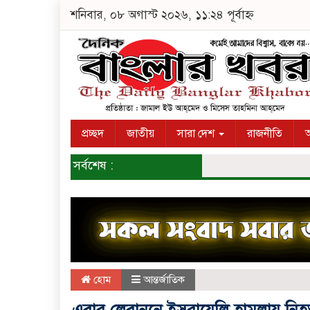
শনিবার, ০৮ অগাস্ট ২০২৬, ১১:২৪ পূর্বাহ্ন
প্রচ্ছদ
জাতীয়
সারা দেশ
রাজনীতি
অ
সর্বশেষ :
হোম
আন্তর্জাতিক
এবার লেবাননে ইসরায়েলি হামলায় নি