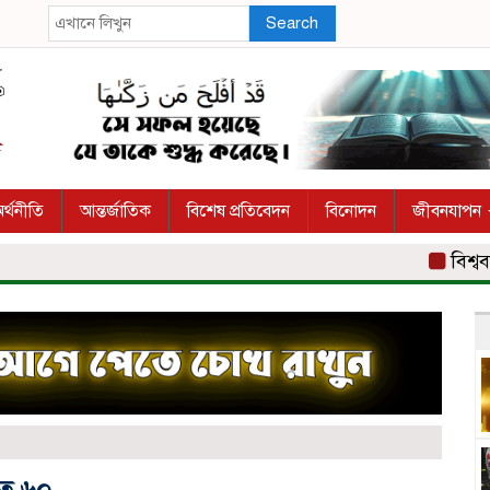
Search
র্থনীতি
আন্তর্জাতিক
বিশেষ প্রতিবেদন
বিনোদন
জীবনযাপন
বিশ্ববাজার
হত ৬০