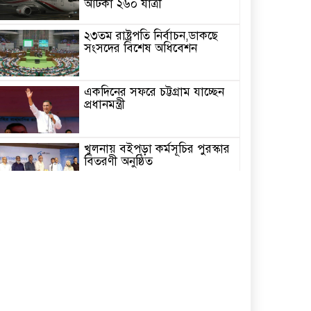
আটকা ২৬০ যাত্রী
২৩তম রাষ্ট্রপতি নির্বাচন,ডাকছে
সংসদের বিশেষ অধিবেশন
একদিনের সফরে চট্টগ্রাম যাচ্ছেন
প্রধানমন্ত্রী
খুলনায় বইপড়া কর্মসূচির পুরস্কার
বিতরণী অনুষ্ঠিত
‘গণমাধ্যম এখনো স্বাধীন নয়’
বাগেরহাটে ডা. শফিকুর রহমান
চিতলমারীতে বিদ্যালয় পরিচালনা
পর্ষদের অভিষেক অনুষ্ঠান