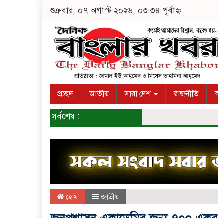
শুক্রবার, ০৭ অগাস্ট ২০২৬, ০৩:৩৪ পূর্বাহ্ন
প্রচ্ছদ
জাতীয়
সারা দেশ
রাজনীতি
অ
সর্বশেষ :
হোম
জাতীয়
জনপ্রশাসন একাডেমির জন্য ৭০০ একর ব