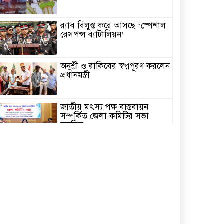
র‌্যাব বিলুপ্ত করে আসছে ‘স্পেশাল
রেসপন্স ব্যাটালিয়ন’
অনুশ্রী ও রাকিবের স্বপ্নপূরণ করলেন
প্রধানমন্ত্রী
জাতীয় মৎস্য পক্ষ বাস্তবায়ন
সম্পর্কিত জেলা কমিটির সভা
অনুষ্ঠিত
পাইকগাছায় বাইসাইকেল, ভ্যান ও
সেলাই মেশিন বিতরণ
নির্বাচিত না হলেও নির্বাচনী
প্রতিশ্রুতি বাস্তবায়নে কাজ করছি-
কপিল কৃষ্ণ মণ্ডল