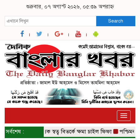
শুক্রবার, ০৭ অগাস্ট ২০২৬, ০৫:৩৯ অপরাহ্ন
Search
Toggle
naviga
বিশ্বকাপ বাণিজ্যিক স্বত্ব বিতর্কে ক্ষমা চাইল ফিফা
সর্বশেষ :
পশ্চিমবঙ্গে আ