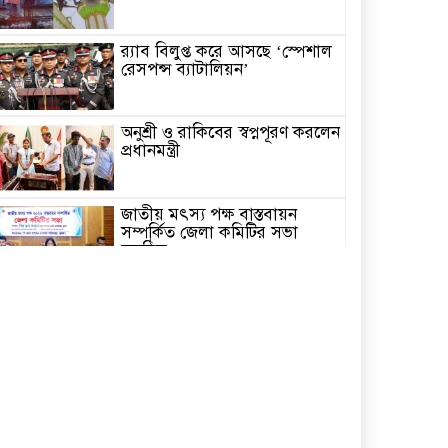
র‌্যাব বিলুপ্ত করে আসছে ‘স্পেশাল
রেসপন্স ব্যাটালিয়ন’
অনুশ্রী ও রাকিবের স্বপ্নপূরণ করলেন
প্রধানমন্ত্রী
জাতীয় মৎস্য পক্ষ বাস্তবায়ন
সম্পর্কিত জেলা কমিটির সভা
অনুষ্ঠিত
পাইকগাছায় বাইসাইকেল, ভ্যান ও
সেলাই মেশিন বিতরণ
নির্বাচিত না হলেও নির্বাচনী
প্রতিশ্রুতি বাস্তবায়নে কাজ করছি-
কপিল কৃষ্ণ মণ্ডল