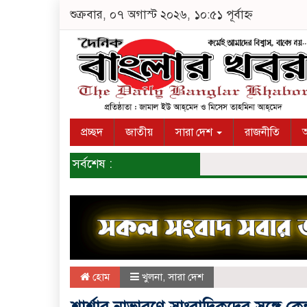
শুক্রবার, ০৭ অগাস্ট ২০২৬, ১০:৫১ পূর্বাহ্ন
প্রচ্ছদ
জাতীয়
সারা দেশ
রাজনীতি
অ
সর্বশেষ :
হোম
খুলনা
,
সারা দেশ
শার্শার নাভারণে সাংবাদিকদের সঙ্গে কে