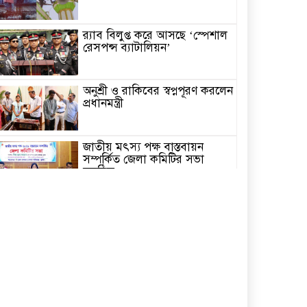
র‌্যাব বিলুপ্ত করে আসছে ‘স্পেশাল
রেসপন্স ব্যাটালিয়ন’
অনুশ্রী ও রাকিবের স্বপ্নপূরণ করলেন
প্রধানমন্ত্রী
জাতীয় মৎস্য পক্ষ বাস্তবায়ন
সম্পর্কিত জেলা কমিটির সভা
অনুষ্ঠিত
পাইকগাছায় বাইসাইকেল, ভ্যান ও
সেলাই মেশিন বিতরণ
নির্বাচিত না হলেও নির্বাচনী
প্রতিশ্রুতি বাস্তবায়নে কাজ করছি-
কপিল কৃষ্ণ মণ্ডল