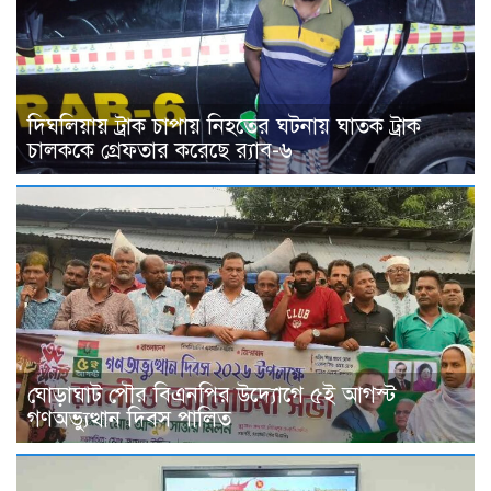
দিঘলিয়ায় ট্রাক চাপায় নিহতের ঘটনায় ঘাতক ট্রাক
চালককে গ্রেফতার করেছে র‍্যাব-৬
ঘোড়াঘাট পৌর বিএনপির উদ্যোগে ৫ই আগস্ট
গণঅভ্যুত্থান দিবস পালিত