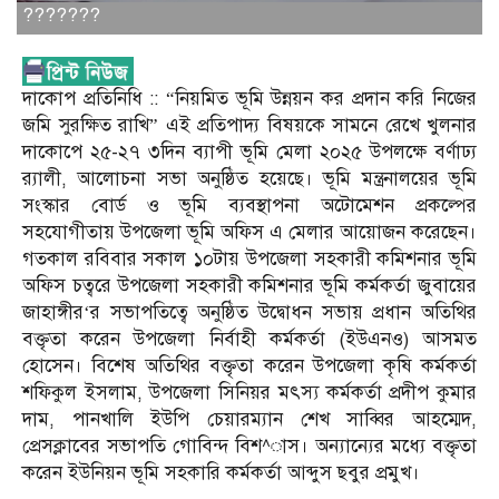
???????
দাকোপ প্রতিনিধি :: “নিয়মিত ভূমি উন্নয়ন কর প্রদান করি নিজের
জমি সুরক্ষিত রাখি” এই প্রতিপাদ্য বিষয়কে সামনে রেখে খুলনার
দাকোপে ২৫-২৭ ৩দিন ব্যাপী ভূমি মেলা ২০২৫ উপলক্ষে বর্ণাঢ্য
র‌্যালী, আলোচনা সভা অনুষ্ঠিত হয়েছে। ভূমি মন্ত্রনালয়ের ভূমি
সংস্কার বোর্ড ও ভূমি ব্যবস্থাপনা অটোমেশন প্রকল্পের
সহযোগীতায় উপজেলা ভূমি অফিস এ মেলার আয়োজন করেছেন।
গতকাল রবিবার সকাল ১০টায় উপজেলা সহকারী কমিশনার ভূমি
অফিস চত্বরে উপজেলা সহকারী কমিশনার ভূমি কর্মকর্তা জুবায়ের
জাহাঙ্গীর‘র সভাপতিত্বে অনুষ্ঠিত উদ্বোধন সভায় প্রধান অতিথির
বক্তৃতা করেন উপজেলা নির্বাহী কর্মকর্তা (ইউএনও) আসমত
হোসেন। বিশেষ অতিথির বক্তৃতা করেন উপজেলা কৃষি কর্মকর্তা
শফিকুল ইসলাম, উপজেলা সিনিয়র মৎস্য কর্মকর্তা প্রদীপ কুমার
দাম, পানখালি ইউপি চেয়ারম্যান শেখ সাব্বির আহম্মেদ,
প্রেসক্লাবের সভাপতি গোবিন্দ বিশ^াস। অন্যান্যের মধ্যে বক্তৃতা
করেন ইউনিয়ন ভূমি সহকারি কর্মকর্তা আব্দুস ছবুর প্রমুখ।