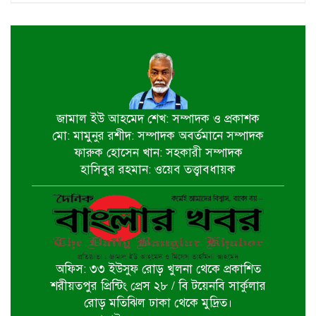
জুলাই শহীদ পরিবার ও যোদ্ধাদের প্রাপ্য
সম্মান দেয়া রাষ্ট্রের পবিত্র দায়িত্ব-ভারপ্রাপ্ত
রাষ্ট্রপতি
৫ আগস্ট স্বাধীনতাপ্রিয় মানুষের বিজয়ের
দিন-প্রধানমন্ত্রী
জামাল ইউ আহমেদ শেখ: সম্পাদক ও প্রকাশক
মো: মামুনুর রশীদ: সম্পাদক অবর্তমানে সম্পাদক
পাইকগাছায় জুলাই গণঅভ্যুত্থান দিবস
ফারুক হোসেন খান: সহকারী সম্পাদক
পালিত
হাসিবুর রহমান: ওয়েব তত্ত্বাবধায়ক
বটিয়াঘাটায় জুলাই গণঅভ্যুত্থান দিবস
উপলক্ষ্যে পুরস্কার বিতরণ ও সভা অনুষ্ঠিত
অফিস: ৩৩ ইউসুফ রোড় খুলনা থেকে প্রকাশিত
দিঘলিয়ায় ট্রাক চাপায় নিহতের ঘটনায়
শরীয়তপুর প্রিন্টিং প্রেস ২৮ / বি টয়েনবি সার্কুলার
ঘাতক ট্রাক চালককে গ্রেফতার করেছে
রোড় মতিঝিল ঢাকা থেকে মুদ্রিত।
র‍্যাব-৬