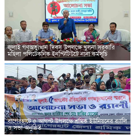
জুলাই গণঅভ্যুত্থান দিবস উপলক্ষে খুলনা সরকারি
মহিলা পলিটেকনিক ইনস্টিটিউটে নানা কর্মসূচি
বাগেরহাটে ৫ আগস্ট উপলক্ষে শ্রমিক ইউনিয়নের র‌্যালি
ও সভা অনুষ্ঠিত