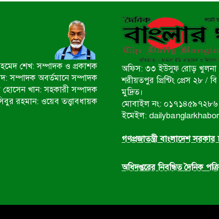
মেদ শেখ: সম্পাদক ও প্রকাশক
অফিস: ৩৩ ইউসুফ রোড় খুলনা 
ীদ: সম্পাদক অবর্তমানে সম্পাদক
শরীয়তপুর প্রিন্টিং প্রেস ২৮ /
 হোসেন খান: সহকারী সম্পাদক
মুদ্রিত।
িবুর রহমান: ওয়েব তত্ত্বাবধায়ক
মোবাইল নং: ০১৭১৪৫৯৭২৮৬
ইমেইল: dailybanglarkhab
গণপ্রজাতন্ত্রী বাংলাদেশ সরকার চ
অধিদপ্তরের নিবন্ধিত দৈনিক পত্