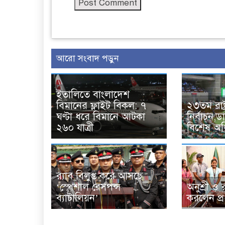
আরো সংবাদ পড়ুন
ইতালিতে বাংলাদেশ
বিমানের ফ্লাইট বিকল: ৭
২৩তম রাষ্ট
ঘণ্টা ধরে বিমানে আটকা
নির্বাচন,
২৬০ যাত্রী
বিশেষ অ
র‌্যাব বিলুপ্ত করে আসছে
‘স্পেশাল রেসপন্স
অনুশ্রী ও 
ব্যাটালিয়ন’
করলেন প্রধা