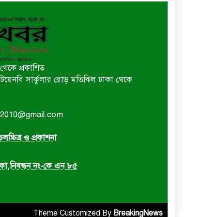
থেকে প্রকাশিত
 বি টয়েনবি সার্কুলার রোড় মতিঝিল ঢাকা থেকে
or2010@gmail.com
লচ্চিত্র ও প্রকাশনা
রিকা,নিবন্ধন নং-কে এন ৮৫
Theme Customized By
BreakingNews