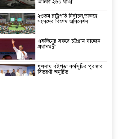
আটকা ২৬০ যাত্রী
২৩তম রাষ্ট্রপতি নির্বাচন,ডাকছে
সংসদের বিশেষ অধিবেশন
একদিনের সফরে চট্টগ্রাম যাচ্ছেন
প্রধানমন্ত্রী
খুলনায় বইপড়া কর্মসূচির পুরস্কার
বিতরণী অনুষ্ঠিত
‘গণমাধ্যম এখনো স্বাধীন নয়’
বাগেরহাটে ডা. শফিকুর রহমান
চিতলমারীতে বিদ্যালয় পরিচালনা
পর্ষদের অভিষেক অনুষ্ঠান