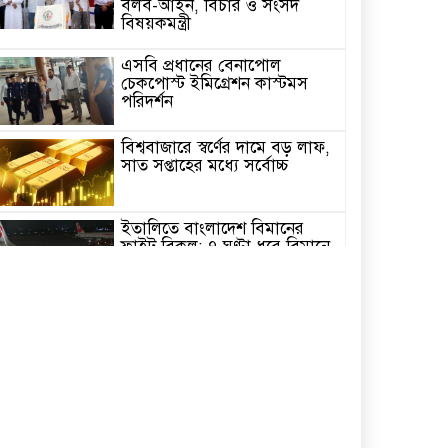
বলব-আইন, বিচার ও সংসদ
বিষয়কমন্ত্রী
এসবি প্রধানের বেনাপোল
চেকপোস্ট ইমিগ্রেশন কাস্টমস
পরিদর্শন
বিশ্ববাজারে স্বর্ণের দামে বড় লাফ,
সাত সপ্তাহের মধ্যে সর্বোচ্চ
ইতালিতে বাংলাদেশ বিমানের
ফ্লাইট বিকল: ৭ ঘণ্টা ধরে বিমানে
আটকা ২৬০ যাত্রী
২৩তম রাষ্ট্রপতি নির্বাচন,ডাকছে
সংসদের বিশেষ অধিবেশন
একদিনের সফরে চট্টগ্রাম যাচ্ছেন
প্রধানমন্ত্রী