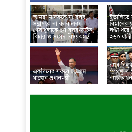
আমরা মাদককে না বলব,
ইতালিতে 
সন্ত্রাসকে না বলব এবং
বিমানের ফ
খেলাধুলাকে হ্যাঁ বলব-আইন,
ঘণ্টা ধরে
বিচার ও সংসদ বিষয়কমন্ত্রী
২৬০ যাত্রী
র‌্যাব বিল
একদিনের সফরে চট্টগ্রাম
‘স্পেশাল 
যাচ্ছেন প্রধানমন্ত্রী
ব্যাটালিয়