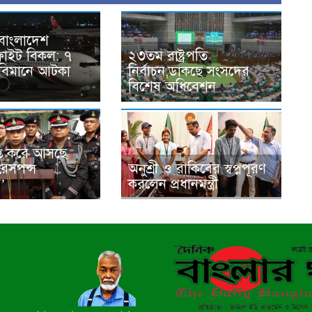
বাংলাদেশ
্লাইট বিকল: ৭
২৩তম রাষ্ট্রপতি
 বিমানে আটকা
নির্বাচন,ডাকছে সংসদের
বিশেষ অধিবেশন
ুপ্ত করে আসছে
রেসপন্স
অনুশ্রী ও রাকিবের স্বপ্নপূরণ
ন’
করলেন প্রধানমন্ত্রী