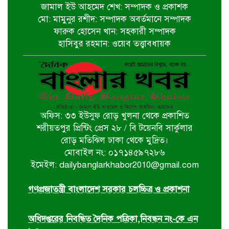
জামাল ইউ আহমেদ শেখ: সম্পাদক ও প্রকাশক
মো: মামুনুর রশীদ: সম্পাদক অবর্তমানে সম্পাদক
ফারুক হোসেন খান: সহকারী সম্পাদক
হরমুজ প্রণালি খুলতে জটিল শর্ত ইরানের
হাসিবুর রহমান: ওয়েব তত্ত্বাবধায়ক
মির্জা ফখরুলই হচ্ছেন পরবর্তী রাষ্ট্রপতি
অফিস: ৩৩ ইউসুফ রোড় খুলনা থেকে প্রকাশিত
একগুচ্ছ উন্নয়ন প্রকল্প ও পুনর্বাসন
শরীয়তপুর প্রিন্টিং প্রেস ২৮ / বি টয়েনবি সার্কুলার
কার্যক্রম পরিদর্শন করলেন প্রধানমন্ত্রী
রোড় মতিঝিল ঢাকা থেকে মুদ্রিত।
মোবাইল নং: ০১৭১৪৫৯৭২৮৬
ইমেইল: dailybanglarkhabor2010@gmail.com
বিএনপি নেতাকর্মীদের বিক্ষোভ, ইউএনও
ও সমাজসেবা কর্মকর্তার অপসারণ দাবি
গণপ্রজাতন্ত্রী বাংলাদেশ সরকার চলচ্চিত্র ও প্রকাশনা
অধিদপ্তরের নিবন্ধিত দৈনিক পত্রিকা,নিবন্ধন নং-কে এন