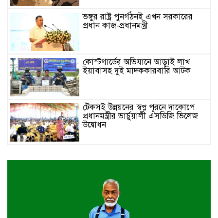
ভঙ্গুর রাষ্ট্র পুনর্গঠনই এখন সরকারের
প্রধান কাজ-প্রধানমন্ত্রী
কোস্টগার্ডের অভিযানে আড়াই লাখ
ইয়াবাসহ দুই মাদককারবারি আটক
টেকসই উন্নয়নের স্বপ্ন পূরনে দাকোপে
প্রধানমন্ত্রীর ভার্চুয়ালী এসডিজি ভিলেজ
উদ্বোধন
শার্শার লক্ষনপুরে বিভিন্ন সামাজিক, ধর্মীয়
প্রতিষ্ঠান ও স্কুল কলেজে ফলজ বৃক্ষের
চারা প্রদান
চার দিন পর গাজার ধ্বংসস্তূপ থেকে
উদ্ধার ১৯ মরদেহ