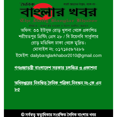
বাগেরহাট খানজাহান আলী ডিগ্রি কলেজে
পালিত হয়নি জুলাই গনঅভ্যুথ্যান দিবস
অফিস: ৩৩ ইউসুফ রোড় খুলনা থেকে প্রকাশিত
খুলনায় ইমাম হুসাইন (আ.)’র পবিত্র
শরীয়তপুর প্রিন্টিং প্রেস ২৮ / বি টয়েনবি সার্কুলার
চেহলুম পালিত
রোড় মতিঝিল ঢাকা থেকে মুদ্রিত।
মোবাইল নং: ০১৭১৪৫৯৭২৮৬
ইমেইল: dailybanglarkhabor2010@gmail.com
জুলাই সনদ ইস্যুতে সরকারের বিরুদ্ধে
প্রতারণার অভিযোগ
গণপ্রজাতন্ত্রী বাংলাদেশ সরকার চলচ্চিত্র ও প্রকাশনা
অধিদপ্তরের নিবন্ধিত দৈনিক পত্রিকা,নিবন্ধন নং-কে এন
৮৫
© সর্বস্বত্ব স্বত্বাধিকার সংরক্ষিত দৈনিক বাংলার খবর