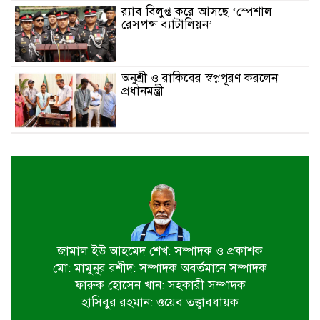
র‌্যাব বিলুপ্ত করে আসছে ‘স্পেশাল
রেসপন্স ব্যাটালিয়ন’
অনুশ্রী ও রাকিবের স্বপ্নপূরণ করলেন
প্রধানমন্ত্রী
জাতীয় মৎস্য পক্ষ বাস্তবায়ন সম্পর্কিত
জেলা কমিটির সভা অনুষ্ঠিত
পাইকগাছায় বাইসাইকেল, ভ্যান ও
সেলাই মেশিন বিতরণ
জামাল ইউ আহমেদ শেখ: সম্পাদক ও প্রকাশক
মো: মামুনুর রশীদ: সম্পাদক অবর্তমানে সম্পাদক
নির্বাচিত না হলেও নির্বাচনী প্রতিশ্রুতি
ফারুক হোসেন খান: সহকারী সম্পাদক
বাস্তবায়নে কাজ করছি- কপিল কৃষ্ণ মণ্ডল
হাসিবুর রহমান: ওয়েব তত্ত্বাবধায়ক