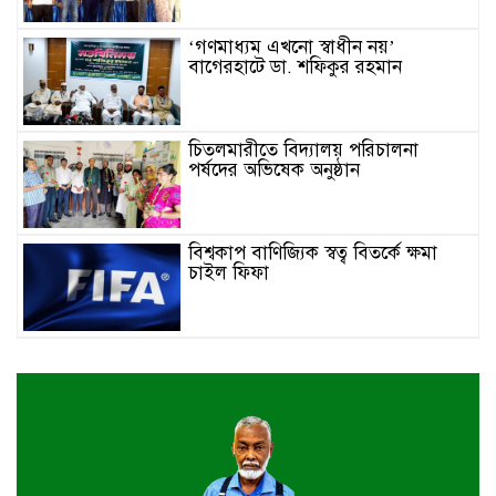
‘গণমাধ্যম এখনো স্বাধীন নয়’
বাগেরহাটে ডা. শফিকুর রহমান
চিতলমারীতে বিদ্যালয় পরিচালনা
পর্ষদের অভিষেক অনুষ্ঠান
বিশ্বকাপ বাণিজ্যিক স্বত্ব বিতর্কে ক্ষমা
চাইল ফিফা
পশ্চিমবঙ্গে আজান বন্ধে খুলে নেওয়া হচ্ছে
মসজিদের মাইক
র‌্যাব বিলুপ্ত করে আসছে ‘স্পেশাল
রেসপন্স ব্যাটালিয়ন’