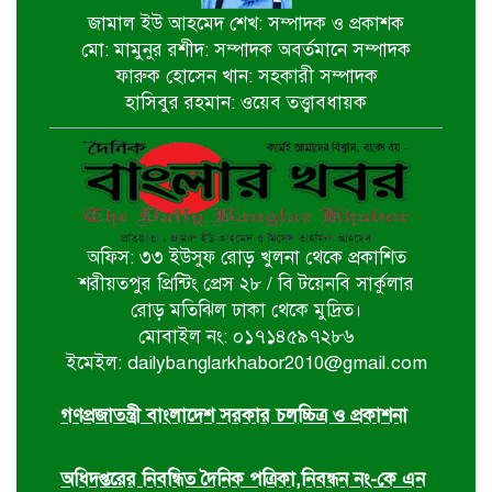
জামাল ইউ আহমেদ শেখ: সম্পাদক ও প্রকাশক
মো: মামুনুর রশীদ: সম্পাদক অবর্তমানে সম্পাদক
অনুশ্রী ও রাকিবের স্বপ্নপূরণ করলেন
ফারুক হোসেন খান: সহকারী সম্পাদক
প্রধানমন্ত্রী
হাসিবুর রহমান: ওয়েব তত্ত্বাবধায়ক
জাতীয় মৎস্য পক্ষ বাস্তবায়ন সম্পর্কিত
জেলা কমিটির সভা অনুষ্ঠিত
অফিস: ৩৩ ইউসুফ রোড় খুলনা থেকে প্রকাশিত
পাইকগাছায় বাইসাইকেল, ভ্যান ও
শরীয়তপুর প্রিন্টিং প্রেস ২৮ / বি টয়েনবি সার্কুলার
সেলাই মেশিন বিতরণ
রোড় মতিঝিল ঢাকা থেকে মুদ্রিত।
মোবাইল নং: ০১৭১৪৫৯৭২৮৬
ইমেইল: dailybanglarkhabor2010@gmail.com
নির্বাচিত না হলেও নির্বাচনী প্রতিশ্রুতি
বাস্তবায়নে কাজ করছি- কপিল কৃষ্ণ মণ্ডল
গণপ্রজাতন্ত্রী বাংলাদেশ সরকার চলচ্চিত্র ও প্রকাশনা
অধিদপ্তরের নিবন্ধিত দৈনিক পত্রিকা,নিবন্ধন নং-কে এন