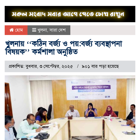
হোম
খুলনা
,
সারা দেশ
খুলনায় ‘‘কঠিন বর্জ্য ও পয়:বর্জ্য ব্যবস্থাপনা
বিষয়ক’’ কর্মশালা অনুষ্ঠিত
প্রকাশিত: বুধবার, ৩ সেপ্টেম্বর, ২০২৫
৯০১ বার পড়া হয়েছে