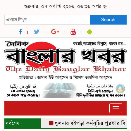
শুক্রবার, ০৭ অগাস্ট ২০২৬, ০৬:৩৯ অপরাহ্ন
Search
Toggle
naviga
সর্বশেষ :
খুলনায় বইপড়া কর্মসূচির পুরস্কার বিতরণী অন