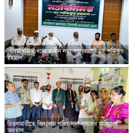
‘গণমাধ্যম এখনো স্বাধীন নয়’ বাগেরহাটে ডা. শফিকুর
রহমান
চিতলমারীতে বিদ্যালয় পরিচালনা পর্ষদের অভিষেক
অনুষ্ঠান