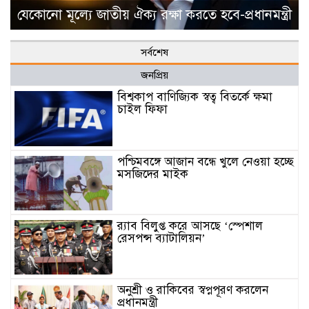
যেকোনো মূল্যে জাতীয় ঐক্য রক্ষা করতে হবে-প্রধানমন্ত্রী
সর্বশেষ
জনপ্রিয়
বিশ্বকাপ বাণিজ্যিক স্বত্ব বিতর্কে ক্ষমা
চাইল ফিফা
পশ্চিমবঙ্গে আজান বন্ধে খুলে নেওয়া হচ্ছে
মসজিদের মাইক
র‌্যাব বিলুপ্ত করে আসছে ‘স্পেশাল
রেসপন্স ব্যাটালিয়ন’
অনুশ্রী ও রাকিবের স্বপ্নপূরণ করলেন
প্রধানমন্ত্রী