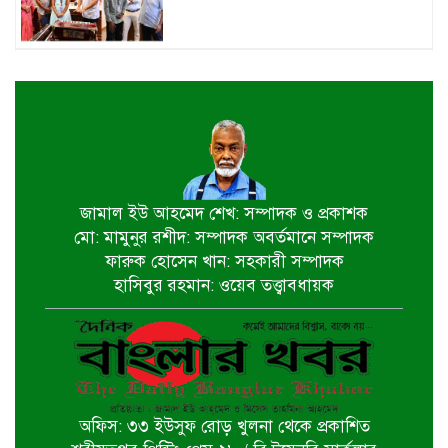
জাতীয় মৎস্য পক্ষ বাস্তবায়ন সম্পর্কিত
জেলা কমিটির সভা অনুষ্ঠিত
পাইকগাছায় বাইসাইকেল, ভ্যান ও
সেলাই মেশিন বিতরণ
জামাল ইউ আহমেদ শেখ: সম্পাদক ও প্রকাশক
মো: মামুনুর রশীদ: সম্পাদক অবর্তমানে সম্পাদক
নির্বাচিত না হলেও নির্বাচনী প্রতিশ্রুতি
ফারুক হোসেন খান: সহকারী সম্পাদক
বাস্তবায়নে কাজ করছি- কপিল কৃষ্ণ মণ্ডল
হাসিবুর রহমান: ওয়েব তত্ত্বাবধায়ক
বাগেরহাট খানজাহান আলী ডিগ্রি কলেজে
পালিত হয়নি জুলাই গনঅভ্যুথ্যান দিবস
অফিস: ৩৩ ইউসুফ রোড় খুলনা থেকে প্রকাশিত
খুলনায় ইমাম হুসাইন (আ.)’র পবিত্র