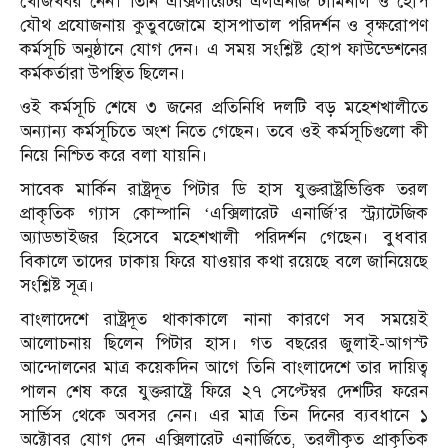
খোঁজখবর নেন। তিনি এক্সিলারেটর এলএনজি টার্মিনাল ও হোপ
যৌথ প্রযোজনায় কুতুবজোমে হাসপাতাল পরিদর্শন ও বৃক্ষরোপণ
কর্মসূচি অনুষ্ঠানে যোগ দেন। এ সময় সংশ্লিষ্ট হোপ ফাউন্ডেশনের
কর্মকর্তারা উপস্থিত ছিলেন।
ওই কর্মসূচি শেষে ৩ জনের প্রতিনিধি দলটি বড় মহেশখালীতে
অন্যান্য কর্মসূচিতে অংশ নিতে গেছেন। তবে ওই কর্মসূচিগুলো কী
নিয়ে নিশ্চিত করে বলা যায়নি।
সাবেক মার্কিন রাষ্ট্রদূত পিটার ডি হাস যুক্তরাষ্ট্রভিত্তিক তরল
প্রাকৃতিক গ্যাস কোম্পানি ‘এক্সিলারেট এনার্জি’র স্ট্র্যাটেজিক
অ্যাডভাইজর হিসেবে মহেশখালী পরিদর্শন গেছেন। বুধবার
বিকালে তাদের ঢাকায় ফিরে যাওয়ার কথা রয়েছে বলে জানিয়েছে
সংশ্লিষ্ট সূত্র।
বাংলাদেশে রাষ্ট্রদূত থাকাকালে নানা কারণে সব সময়েই
আলোচনায় ছিলেন পিটার হাস। গত বছরের জুলাই-আগস্ট
আন্দোলনের মাত্র কয়েকদিন আগে তিনি বাংলাদেশে তার দায়িত্ব
পালন শেষ করে যুক্তরাষ্ট্রে ফিরে ২৭ সেপ্টেম্বর দেশটির ফরেন
সার্ভিস থেকে অবসর নেন। এর মাত্র তিন দিনের ব্যবধানে ১
অক্টোবর যোগ দেন এক্সিলারেট এনার্জিতে, তরলীকৃত প্রাকৃতিক