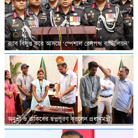
র‌্যাব বিলুপ্ত করে আসছে ‘স্পেশাল রেসপন্স ব্যাটালিয়ন’
অনুশ্রী ও রাকিবের স্বপ্নপূরণ করলেন প্রধানমন্ত্রী